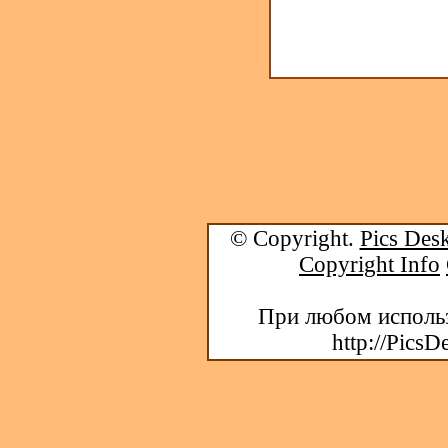
© Copyright.
Pics Desk
Copyright Info
При любом использ
http://PicsD