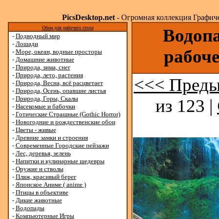
PicsDesktop.net
- Огромная коллекция Графичес
Обои для рабочего стола
Водопа
-
Подводный мир
-
Лошади
рабоче
-
Море, океан, водные просторы
-
Домашние животные
-
Природа, зима, снег
-
Природа, лето, растения
<<< Преды
-
Природа, Весна, всё расцветает
-
Природа, Осень, опавшие листья
-
Природа, Горы, Скалы
из 123 |
-
Насекомые и бабочки
-
Готические Страшные (Gothic Horror)
-
Новогодние и рождественские обои
-
Цветы - живые
-
Древние замки и строения
-
Современные Городские пейзажи
-
Лес, деревья, зелень
-
Напитки и кулинарные шедевры
-
Оружие и стволы
-
Пляж, красивый берег
-
Японское Аниме ( anime )
-
Птицы в объективе
-
Дикие животные
-
Водопады
-
Компьютерные Игры