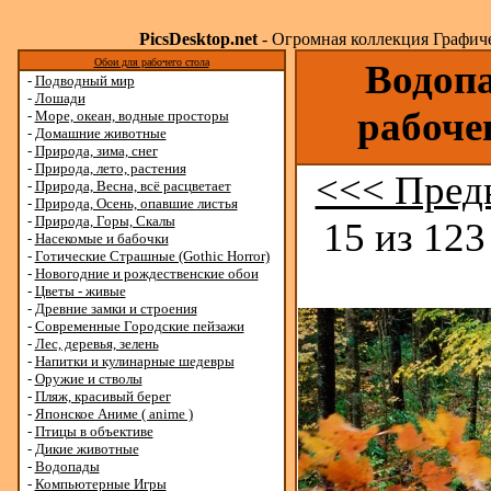
PicsDesktop.net
- Огромная коллекция Графичес
Обои для рабочего стола
Водопа
-
Подводный мир
-
Лошади
рабоче
-
Море, океан, водные просторы
-
Домашние животные
-
Природа, зима, снег
-
Природа, лето, растения
<<< Пред
-
Природа, Весна, всё расцветает
-
Природа, Осень, опавшие листья
-
Природа, Горы, Скалы
15 из 123
-
Насекомые и бабочки
-
Готические Страшные (Gothic Horror)
-
Новогодние и рождественские обои
-
Цветы - живые
-
Древние замки и строения
-
Современные Городские пейзажи
-
Лес, деревья, зелень
-
Напитки и кулинарные шедевры
-
Оружие и стволы
-
Пляж, красивый берег
-
Японское Аниме ( anime )
-
Птицы в объективе
-
Дикие животные
-
Водопады
-
Компьютерные Игры