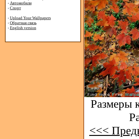
-
Автомобили
-
Спорт
-
Upload Your Wallpapers
-
Обратная связь
-
English version
Размеры к
Р
<<< Пред