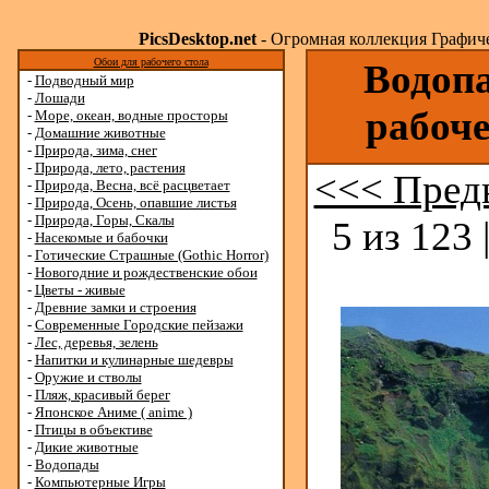
PicsDesktop.net
- Огромная коллекция Графичес
Обои для рабочего стола
Водопа
-
Подводный мир
-
Лошади
рабоче
-
Море, океан, водные просторы
-
Домашние животные
-
Природа, зима, снег
-
Природа, лето, растения
<<< Пред
-
Природа, Весна, всё расцветает
-
Природа, Осень, опавшие листья
-
Природа, Горы, Скалы
5 из 123 
-
Насекомые и бабочки
-
Готические Страшные (Gothic Horror)
-
Новогодние и рождественские обои
-
Цветы - живые
-
Древние замки и строения
-
Современные Городские пейзажи
-
Лес, деревья, зелень
-
Напитки и кулинарные шедевры
-
Оружие и стволы
-
Пляж, красивый берег
-
Японское Аниме ( anime )
-
Птицы в объективе
-
Дикие животные
-
Водопады
-
Компьютерные Игры