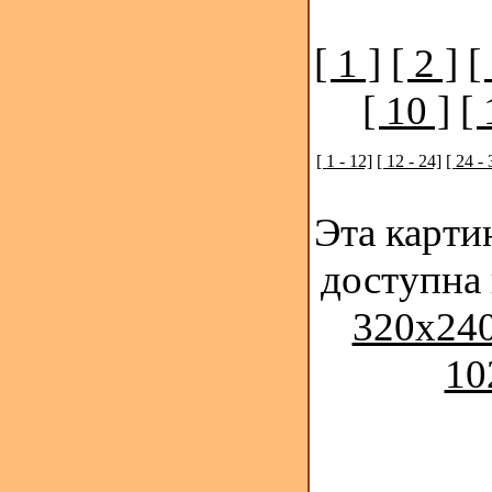
[ 1 ]
[ 2 ]
[
[ 10 ]
[ 
[ 1 - 12]
[ 12 - 24]
[ 24 - 
Эта карти
доступна
320x240
10