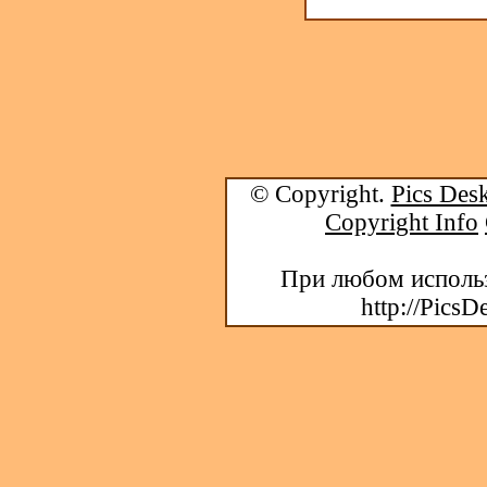
© Copyright.
Pics Desk
Copyright Info
При любом использ
http://PicsD