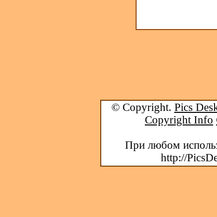
© Copyright.
Pics Desk
Copyright Info
При любом использ
http://PicsD