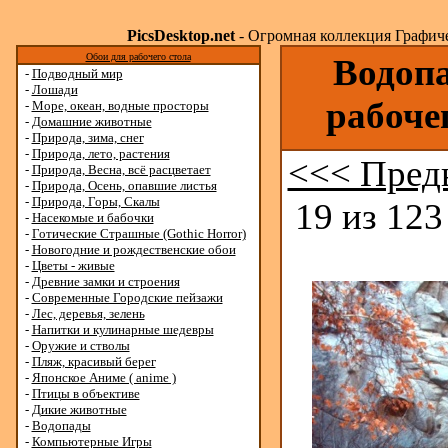
PicsDesktop.net
- Огромная коллекция Графичес
Обои для рабочего стола
Водопа
-
Подводный мир
-
Лошади
рабоче
-
Море, океан, водные просторы
-
Домашние животные
-
Природа, зима, снег
-
Природа, лето, растения
<<< Пред
-
Природа, Весна, всё расцветает
-
Природа, Осень, опавшие листья
-
Природа, Горы, Скалы
19 из 123
-
Насекомые и бабочки
-
Готические Страшные (Gothic Horror)
-
Новогодние и рождественские обои
-
Цветы - живые
-
Древние замки и строения
-
Современные Городские пейзажи
-
Лес, деревья, зелень
-
Напитки и кулинарные шедевры
-
Оружие и стволы
-
Пляж, красивый берег
-
Японское Аниме ( anime )
-
Птицы в объективе
-
Дикие животные
-
Водопады
-
Компьютерные Игры