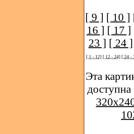
[ 9 ]
[ 10 ]
16 ]
[ 17 ]
23 ]
[ 24 ]
[ 1 - 12]
[ 12 - 24]
[ 24 - 
Эта карти
доступна
320x240
10