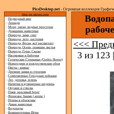
PicsDesktop.net
- Огромная коллекция Графичес
Обои для рабочего стола
Водопа
-
Подводный мир
-
Лошади
рабоче
-
Море, океан, водные просторы
-
Домашние животные
-
Природа, зима, снег
-
Природа, лето, растения
<<< Пред
-
Природа, Весна, всё расцветает
-
Природа, Осень, опавшие листья
-
Природа, Горы, Скалы
3 из 123 
-
Насекомые и бабочки
-
Готические Страшные (Gothic Horror)
-
Новогодние и рождественские обои
-
Цветы - живые
-
Древние замки и строения
-
Современные Городские пейзажи
-
Лес, деревья, зелень
-
Напитки и кулинарные шедевры
-
Оружие и стволы
-
Пляж, красивый берег
-
Японское Аниме ( anime )
-
Птицы в объективе
-
Дикие животные
-
Водопады
-
Компьютерные Игры