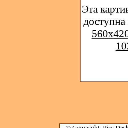
Эта карти
доступна
560x420
10
© Copyright.
Pics Desk