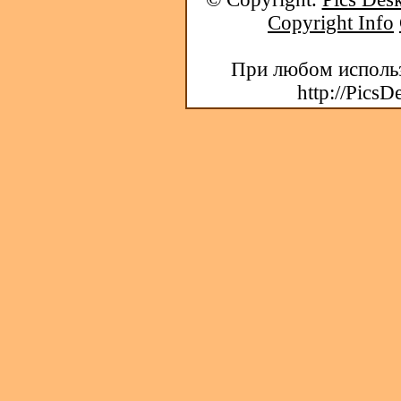
Copyright Info
При любом использ
http://PicsD