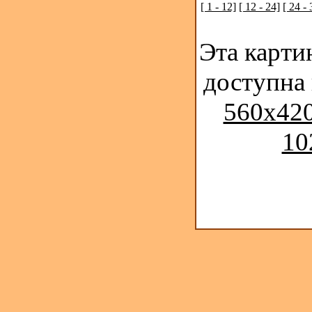
[ 1 - 12]
[ 12 - 24]
[ 24 - 
Эта карти
доступна
560x420
10