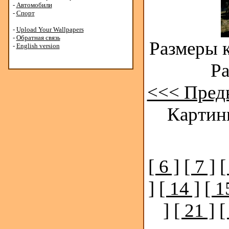
-
Автомобили
-
Спорт
-
Upload Your Wallpapers
-
Обратная связь
Размеры к
-
English version
Ра
<<< Пред
Картинк
[ 6 ]
[ 7 ]
[
]
[ 14 ]
[ 1
]
[ 21 ]
[