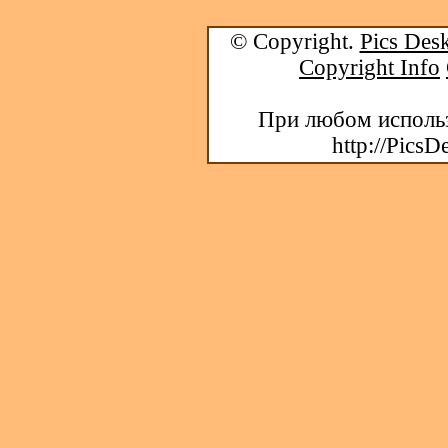
© Copyright.
Pics Desk
Copyright Info
При любом использ
http://PicsD