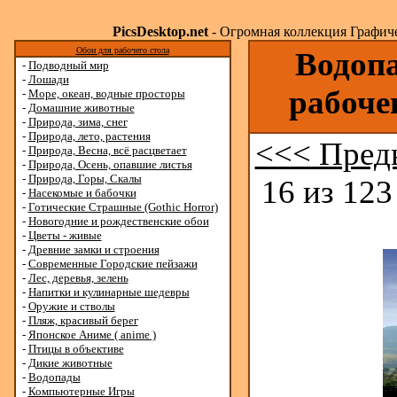
PicsDesktop.net
- Огромная коллекция Графичес
Обои для рабочего стола
Водопа
-
Подводный мир
-
Лошади
рабоче
-
Море, океан, водные просторы
-
Домашние животные
-
Природа, зима, снег
-
Природа, лето, растения
<<< Пред
-
Природа, Весна, всё расцветает
-
Природа, Осень, опавшие листья
-
Природа, Горы, Скалы
16 из 123
-
Насекомые и бабочки
-
Готические Страшные (Gothic Horror)
-
Новогодние и рождественские обои
-
Цветы - живые
-
Древние замки и строения
-
Современные Городские пейзажи
-
Лес, деревья, зелень
-
Напитки и кулинарные шедевры
-
Оружие и стволы
-
Пляж, красивый берег
-
Японское Аниме ( anime )
-
Птицы в объективе
-
Дикие животные
-
Водопады
-
Компьютерные Игры