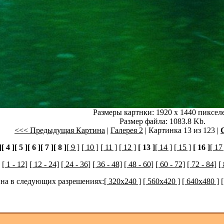
Размеры картнки: 1920 x 1440 пиксел
Размер файла: 1083.8 Kb.
<<< Предыдущая Картина
|
Галерея 2
| Картинка 13 из 123 |
]
[ 4 ]
[ 5 ]
[ 6 ]
[ 7 ]
[ 8 ]
[ 9 ]
[ 10 ]
[ 11 ]
[ 12 ]
[ 13 ]
[ 14 ]
[ 15 ]
[ 16 ]
[ 17 
[ 1 - 12]
[ 12 - 24]
[ 24 - 36]
[ 36 - 48]
[ 48 - 60]
[ 60 - 72]
[ 72 - 84]
[
упна в следующих разрешениях:
[ 320x240 ]
[ 560x420 ]
[ 640x480 ]