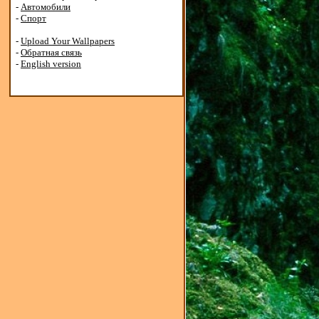
-
Автомобили
-
Спорт
-
Upload Your Wallpapers
-
Обратная связь
-
English version