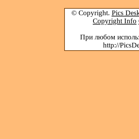
© Copyright.
Pics Desk
Copyright Info
При любом использ
http://PicsD