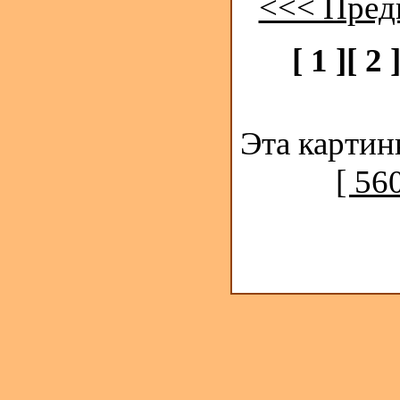
<<< Пред
[ 1 ]
[ 2 
Эта картин
[ 56