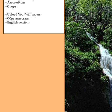
-
Автомобили
-
Спорт
-
Upload Your Wallpapers
-
Обратная связь
-
English version