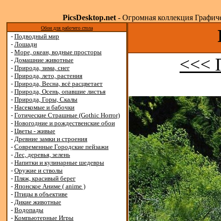
PicsDesktop.net
- Огромная коллекция Графичес
Обои для рабочего стола
-
Подводный мир
-
Лошади
-
Море, океан, водные просторы
<<< 
-
Домашние животные
-
Природа, зима, снег
-
Природа, лето, растения
-
Природа, Весна, всё расцветает
-
Природа, Осень, опавшие листья
-
Природа, Горы, Скалы
-
Насекомые и бабочки
-
Готические Страшные (Gothic Horror)
-
Новогодние и рождественские обои
-
Цветы - живые
-
Древние замки и строения
-
Современные Городские пейзажи
-
Лес, деревья, зелень
-
Напитки и кулинарные шедевры
-
Оружие и стволы
-
Пляж, красивый берег
-
Японское Аниме ( anime )
-
Птицы в объективе
-
Дикие животные
-
Водопады
-
Компьютерные Игры