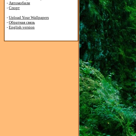
-
Автомобили
-
Спорт
-
Upload Your Wallpapers
-
Обратная связь
-
English version