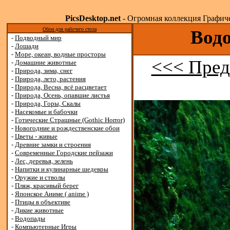
PicsDesktop.net
- Огромная коллекция Графичес
Обои для рабочего стола
Водо
-
Подводный мир
-
Лошади
-
Море, океан, водные просторы
<<< Пред
-
Домашние животные
-
Природа, зима, снег
-
Природа, лето, растения
-
Природа, Весна, всё расцветает
-
Природа, Осень, опавшие листья
-
Природа, Горы, Скалы
-
Насекомые и бабочки
-
Готические Страшные (Gothic Horror)
-
Новогодние и рождественские обои
-
Цветы - живые
-
Древние замки и строения
-
Современные Городские пейзажи
-
Лес, деревья, зелень
-
Напитки и кулинарные шедевры
-
Оружие и стволы
-
Пляж, красивый берег
-
Японское Аниме ( anime )
-
Птицы в объективе
-
Дикие животные
-
Водопады
-
Компьютерные Игры