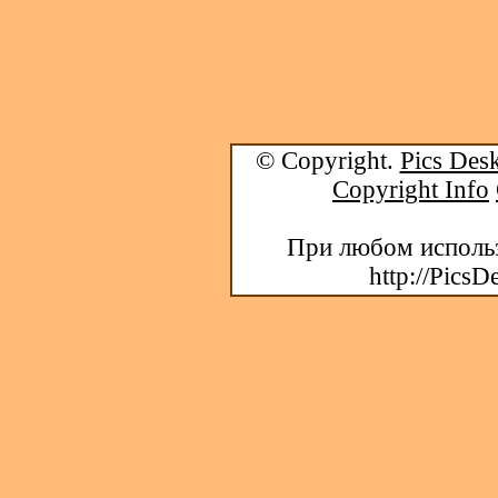
© Copyright.
Pics Desk
Copyright Info
При любом использ
http://PicsD