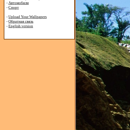
-
Автомобили
-
Спорт
-
Upload Your Wallpapers
-
Обратная связь
-
English version