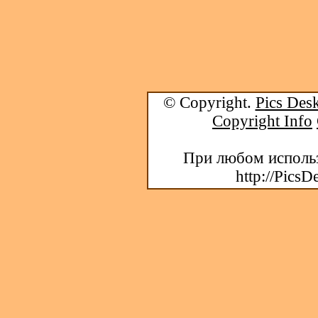
© Copyright.
Pics Desk
Copyright Info
При любом использ
http://PicsD