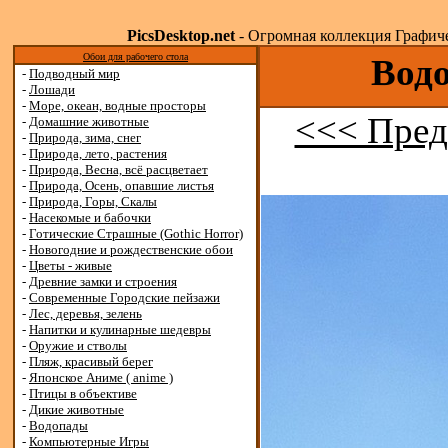
PicsDesktop.net
- Огромная коллекция Графичес
Обои для рабочего стола
Водо
-
Подводный мир
-
Лошади
-
Море, океан, водные просторы
<<< Пред
-
Домашние животные
-
Природа, зима, снег
-
Природа, лето, растения
-
Природа, Весна, всё расцветает
-
Природа, Осень, опавшие листья
-
Природа, Горы, Скалы
-
Насекомые и бабочки
-
Готические Страшные (Gothic Horror)
-
Новогодние и рождественские обои
-
Цветы - живые
-
Древние замки и строения
-
Современные Городские пейзажи
-
Лес, деревья, зелень
-
Напитки и кулинарные шедевры
-
Оружие и стволы
-
Пляж, красивый берег
-
Японское Аниме ( anime )
-
Птицы в объективе
-
Дикие животные
-
Водопады
-
Компьютерные Игры