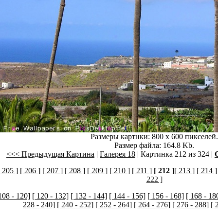
Размеры картнки: 800 x 600 пикселей.
Размер файла: 164.8 Kb.
<<< Предыдущая Картина
|
Галерея 18
| Картинка 212 из 324 |
[ 205 ]
[ 206 ]
[ 207 ]
[ 208 ]
[ 209 ]
[ 210 ]
[ 211 ]
[ 212 ]
[ 213 ]
[ 214 ]
222 ]
108 - 120]
[ 120 - 132]
[ 132 - 144]
[ 144 - 156]
[ 156 - 168]
[ 168 - 18
228 - 240]
[ 240 - 252]
[ 252 - 264]
[ 264 - 276]
[ 276 - 288]
[ 