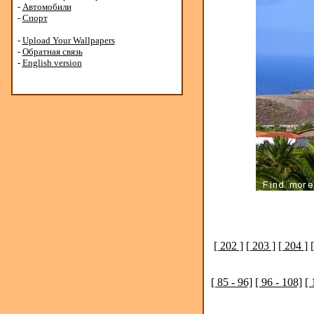
-
Автомобили
-
Спорт
-
Upload Your Wallpapers
-
Обратная связь
-
English version
[ 202 ]
[ 203 ]
[ 204 ]
[ 85 - 96]
[ 96 - 108]
[ 