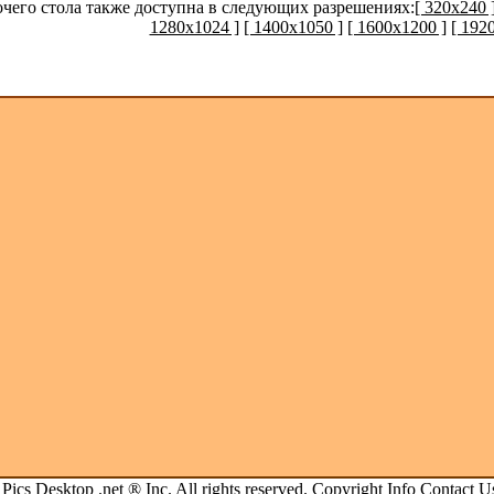
очего стола также доступна в следующих разрешениях:
[ 320x240 
1280x1024 ]
[ 1400x1050 ]
[ 1600x1200 ]
[ 192
.
Pics Desktop .net
® Inc. All rights reserved.
Copyright Info
Contact U