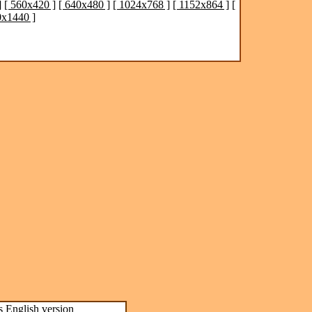
]
[ 560x420 ]
[ 640x480 ]
[ 1024x768 ]
[ 1152x864 ]
[
0x1440 ]
s
English version