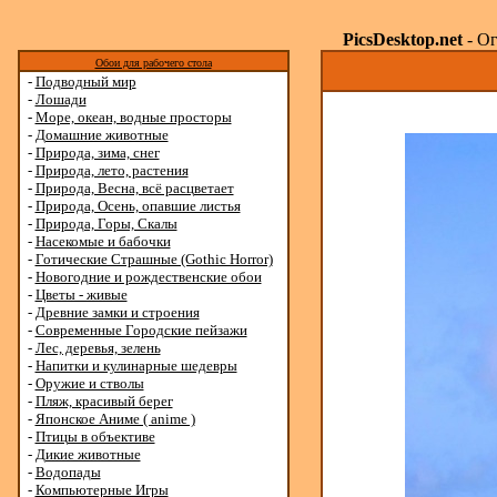
PicsDesktop.net
- Ог
Обои для рабочего стола
-
Подводный мир
-
Лошади
-
Море, океан, водные просторы
-
Домашние животные
-
Природа, зима, снег
-
Природа, лето, растения
-
Природа, Весна, всё расцветает
-
Природа, Осень, опавшие листья
-
Природа, Горы, Скалы
-
Насекомые и бабочки
-
Готические Страшные (Gothic Horror)
-
Новогодние и рождественские обои
-
Цветы - живые
-
Древние замки и строения
-
Современные Городские пейзажи
-
Лес, деревья, зелень
-
Напитки и кулинарные шедевры
-
Оружие и стволы
-
Пляж, красивый берег
-
Японское Аниме ( anime )
-
Птицы в объективе
-
Дикие животные
-
Водопады
-
Компьютерные Игры