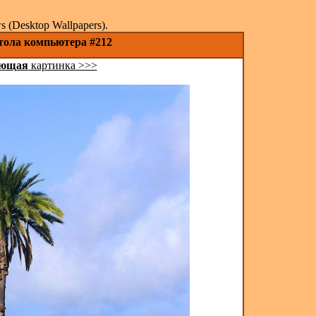
(Desktop Wallpapers).
стола компьютера #212
ующая
картинка >>>