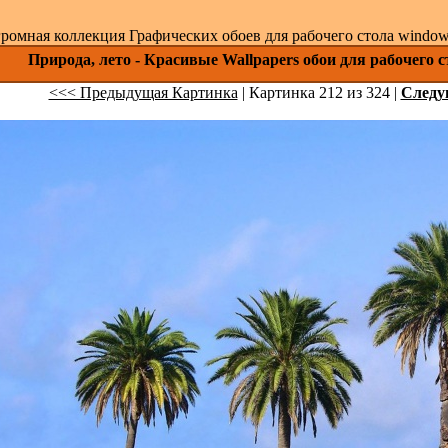
ромная коллекция Графических обоев для рабочего стола windows 
Природа, лето - Красивые Wallpapers обои для рабочего 
<<< Предыдущая Картинка
| Картинка 212 из 324 |
След