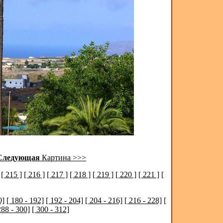
Следующая
Картина >>>
[ 215 ]
[ 216 ]
[ 217 ]
[ 218 ]
[ 219 ]
[ 220 ]
[ 221 ]
[
0]
[ 180 - 192]
[ 192 - 204]
[ 204 - 216]
[ 216 - 228]
[
288 - 300]
[ 300 - 312]