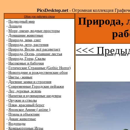
PicsDesktop.net
- Огромная коллекция Графичес
Обои для рабочего стола
Природа, л
-
Подводный мир
-
Лошади
раб
-
Море, океан, водные просторы
-
Домашние животные
-
Природа, зима, снег
-
Природа, лето, растения
<<< Преды
-
Природа, Весна, всё расцветает
-
Природа, Осень, опавшие листья
-
Природа, Горы, Скалы
-
Насекомые и бабочки
-
Готические Страшные (Gothic Horror)
-
Новогодние и рождественские обои
-
Цветы - живые
-
Древние замки и строения
-
Современные Городские пейзажи
-
Лес, деревья, зелень
-
Напитки и кулинарные шедевры
-
Оружие и стволы
-
Пляж, красивый берег
-
Японское Аниме ( anime )
-
Птицы в объективе
-
Дикие животные
-
Водопады
-
Компьютерные Игры