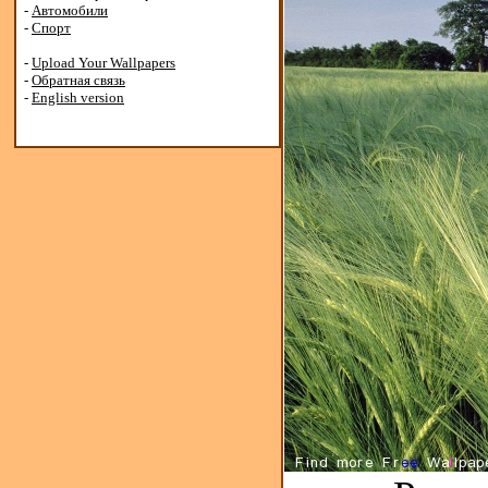
-
Автомобили
-
Спорт
-
Upload Your Wallpapers
-
Обратная связь
-
English version