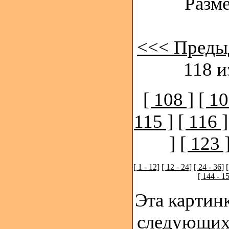
Разме
<<< Преды
118 и
[ 108 ]
[ 10
115 ]
[ 116 ]
]
[ 123 
[ 1 - 12]
[ 12 - 24]
[ 24 - 36]
[
[ 144 - 1
Эта картинк
следующих