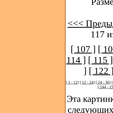
Разме
<<< Преды
117 и
[ 107 ]
[ 10
114 ]
[ 115 ]
]
[ 122 
[ 1 - 12]
[ 12 - 24]
[ 24 - 36]
[
[ 144 - 1
Эта картинк
следующих