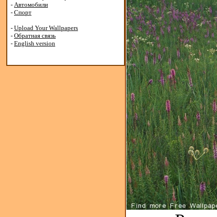
-
Автомобили
-
Спорт
-
Upload Your Wallpapers
-
Обратная связь
-
English version