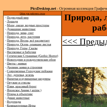
PicsDesktop.net
- Огромная коллекция Графичес
Обои для рабочего стола
Природа, л
-
Подводный мир
-
Лошади
раб
-
Море, океан, водные просторы
-
Домашние животные
-
Природа, зима, снег
-
Природа, лето, растения
<<< Преды
-
Природа, Весна, всё расцветает
-
Природа, Осень, опавшие листья
-
Природа, Горы, Скалы
-
Насекомые и бабочки
-
Готические Страшные (Gothic Horror)
-
Новогодние и рождественские обои
-
Цветы - живые
-
Древние замки и строения
-
Современные Городские пейзажи
-
Лес, деревья, зелень
-
Напитки и кулинарные шедевры
-
Оружие и стволы
-
Пляж, красивый берег
-
Японское Аниме ( anime )
-
Птицы в объективе
-
Дикие животные
-
Водопады
-
Компьютерные Игры