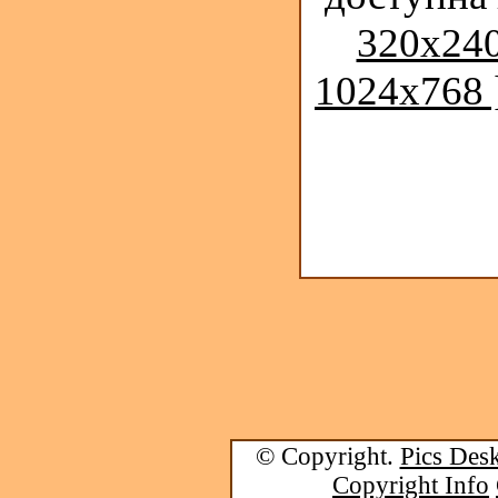
320x240
1024x768 
© Copyright.
Pics Desk
Copyright Info