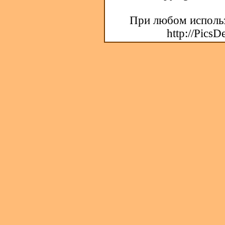
При любом использ
http://PicsD