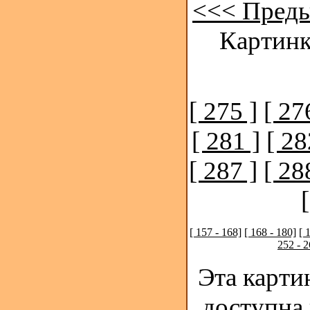
<<< Пред
Картинк
[ 275 ]
[ 27
[ 281 ]
[ 28
[ 287 ]
[ 28
[ 157 - 168]
[ 168 - 180]
[ 
252 - 2
Эта карти
доступна