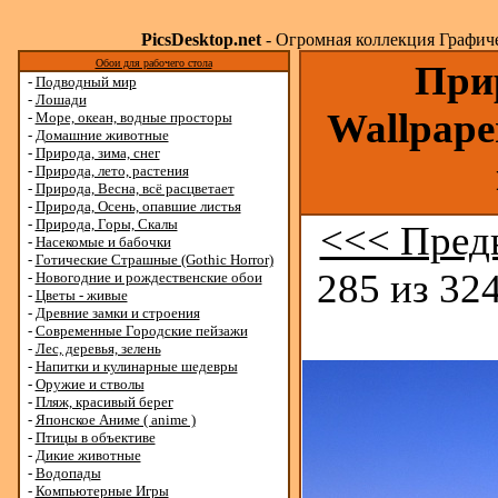
PicsDesktop.net
- Огромная коллекция Графичес
Обои для рабочего стола
Прир
-
Подводный мир
-
Лошади
Wallpape
-
Море, океан, водные просторы
-
Домашние животные
-
Природа, зима, снег
-
Природа, лето, растения
-
Природа, Весна, всё расцветает
-
Природа, Осень, опавшие листья
-
Природа, Горы, Скалы
<<< Пред
-
Насекомые и бабочки
-
Готические Страшные (Gothic Horror)
285 из 324
-
Новогодние и рождественские обои
-
Цветы - живые
-
Древние замки и строения
-
Современные Городские пейзажи
-
Лес, деревья, зелень
-
Напитки и кулинарные шедевры
-
Оружие и стволы
-
Пляж, красивый берег
-
Японское Аниме ( anime )
-
Птицы в объективе
-
Дикие животные
-
Водопады
-
Компьютерные Игры