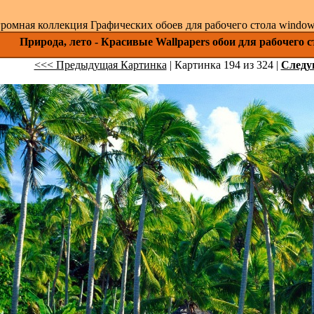
ромная коллекция Графических обоев для рабочего стола windows 
Природа, лето - Красивые Wallpapers обои для рабочего 
<<< Предыдущая Картинка
| Картинка 194 из 324 |
След