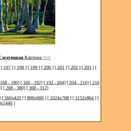
Следующая
Картина >>>
[ 197 ]
[ 198 ]
[ 199 ]
[ 200 ]
[ 201 ]
[ 202 ]
[ 203 ]
[
 168 - 180]
[ 180 - 192]
[ 192 - 204]
[ 204 - 216]
[ 216
8]
[ 288 - 300]
[ 300 - 312]
]
[ 560x420 ]
[ 800x600 ]
[ 1024x768 ]
[ 1152x864 ]
[
0x1440 ]