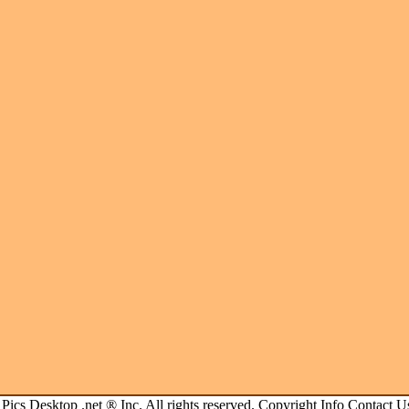
.
Pics Desktop .net
® Inc. All rights reserved.
Copyright Info
Contact U