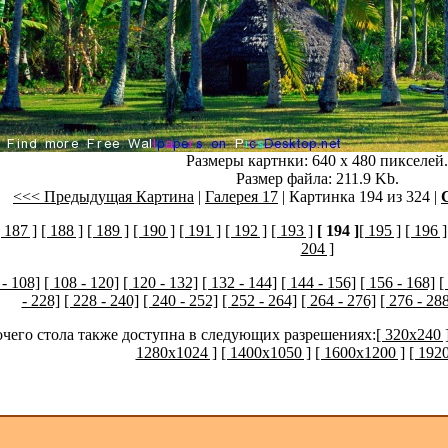
Размеры картнки: 640 x 480 пикселей.
Размер файла: 211.9 Kb.
<<< Предыдущая Картина
|
Галерея 17
| Картинка 194 из 324 |
[ 187 ]
[ 188 ]
[ 189 ]
[ 190 ]
[ 191 ]
[ 192 ]
[ 193 ]
[ 194 ]
[ 195 ]
[ 196 ]
204 ]
 - 108]
[ 108 - 120]
[ 120 - 132]
[ 132 - 144]
[ 144 - 156]
[ 156 - 168]
[
- 228]
[ 228 - 240]
[ 240 - 252]
[ 252 - 264]
[ 264 - 276]
[ 276 - 28
очего стола также доступна в следующих разрешениях:
[ 320x240 
1280x1024 ]
[ 1400x1050 ]
[ 1600x1200 ]
[ 192