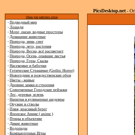
PicsDesktop.net
- Ог
Обои для рабочего стола
-
Подводный мир
-
Лошади
-
Море, океан, водные просторы
-
Домашние животные
-
Природа, зима, снег
-
Природа, лето, растения
-
Природа, Весна, всё расцветает
-
Природа, Осень, опавшие листья
-
Природа, Горы, Скалы
-
Насекомые и бабочки
-
Готические Страшные (Gothic Horror)
-
Новогодние и рождественские обои
-
Цветы - живые
-
Древние замки и строения
-
Современные Городские пейзажи
-
Лес, деревья, зелень
-
Напитки и кулинарные шедевры
-
Оружие и стволы
-
Пляж, красивый берег
-
Японское Аниме ( anime )
-
Птицы в объективе
-
Дикие животные
-
Водопады
-
Компьютерные Игры