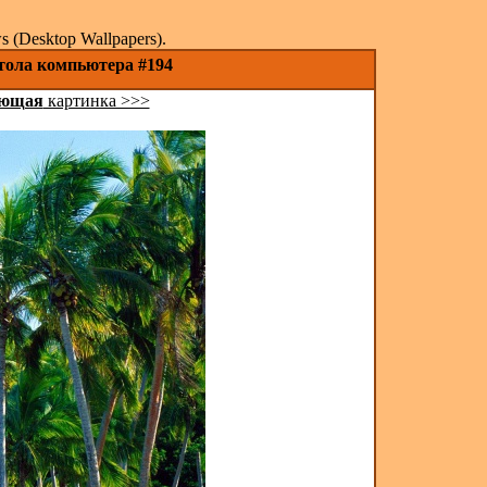
(Desktop Wallpapers).
стола компьютера #194
ующая
картинка >>>