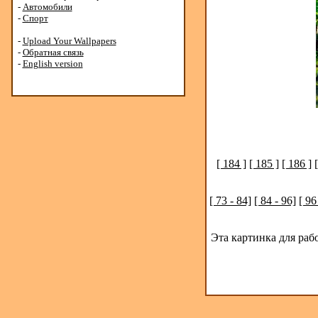
-
Автомобили
-
Спорт
-
Upload Your Wallpapers
-
Обратная связь
-
English version
[ 184 ]
[ 185 ]
[ 186 ]
[ 73 - 84]
[ 84 - 96]
[ 96
Эта картинка для раб