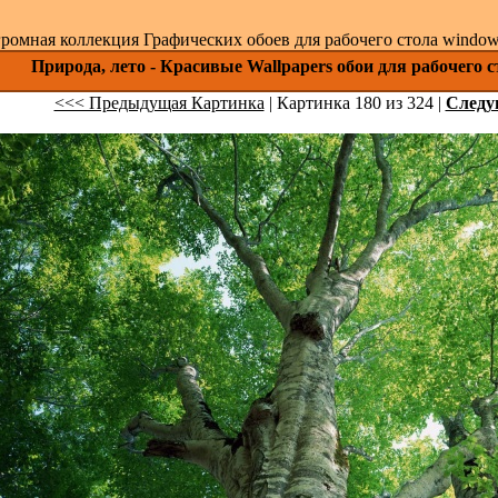
ромная коллекция Графических обоев для рабочего стола windows 
Природа, лето - Красивые Wallpapers обои для рабочего 
<<< Предыдущая Картинка
| Картинка 180 из 324 |
След