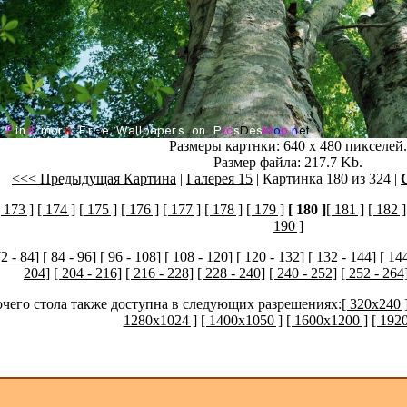
Размеры картнки: 640 x 480 пикселей.
Размер файла: 217.7 Kb.
<<< Предыдущая Картина
|
Галерея 15
| Картинка 180 из 324 |
[ 173 ]
[ 174 ]
[ 175 ]
[ 176 ]
[ 177 ]
[ 178 ]
[ 179 ]
[ 180 ]
[ 181 ]
[ 182 ]
190 ]
72 - 84]
[ 84 - 96]
[ 96 - 108]
[ 108 - 120]
[ 120 - 132]
[ 132 - 144]
[ 14
204]
[ 204 - 216]
[ 216 - 228]
[ 228 - 240]
[ 240 - 252]
[ 252 - 264
очего стола также доступна в следующих разрешениях:
[ 320x240 
1280x1024 ]
[ 1400x1050 ]
[ 1600x1200 ]
[ 192