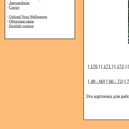
-
Автомобили
-
Спорт
-
Upload Your Wallpapers
-
Обратная связь
-
English version
[ 170 ]
[ 171 ]
[ 172 ]
[ 49 - 60]
[ 60 - 72]
[ 
Эта картинка для раб