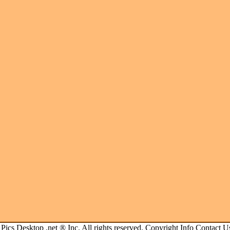
.
Pics Desktop .net
® Inc. All rights reserved.
Copyright Info
Contact U