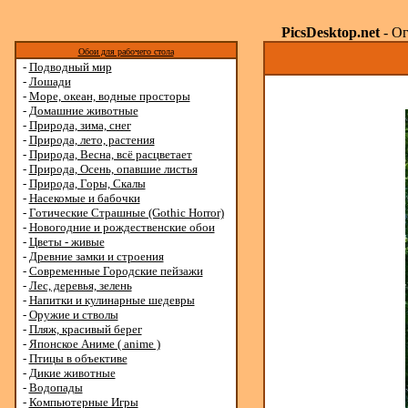
PicsDesktop.net
- Ог
Обои для рабочего стола
-
Подводный мир
-
Лошади
-
Море, океан, водные просторы
-
Домашние животные
-
Природа, зима, снег
-
Природа, лето, растения
-
Природа, Весна, всё расцветает
-
Природа, Осень, опавшие листья
-
Природа, Горы, Скалы
-
Насекомые и бабочки
-
Готические Страшные (Gothic Horror)
-
Новогодние и рождественские обои
-
Цветы - живые
-
Древние замки и строения
-
Современные Городские пейзажи
-
Лес, деревья, зелень
-
Напитки и кулинарные шедевры
-
Оружие и стволы
-
Пляж, красивый берег
-
Японское Аниме ( anime )
-
Птицы в объективе
-
Дикие животные
-
Водопады
-
Компьютерные Игры