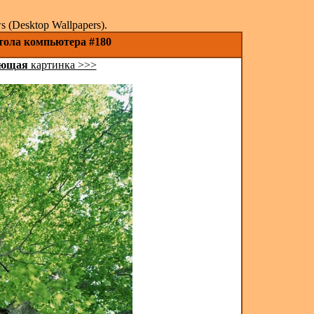
(Desktop Wallpapers).
стола компьютера #180
ующая
картинка >>>