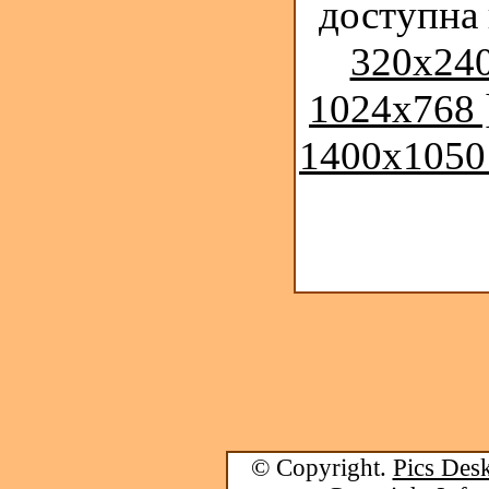
доступна
320x240
1024x768 
1400x1050
© Copyright.
Pics Desk