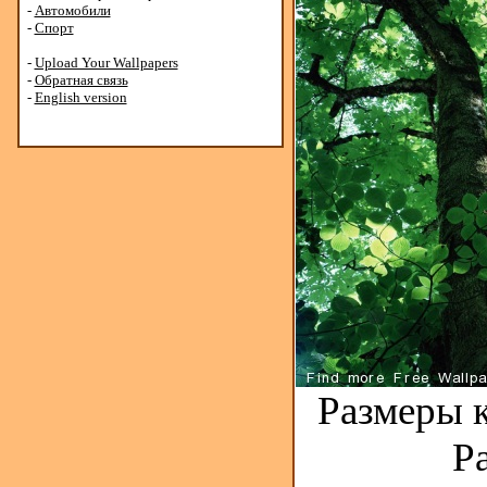
-
Автомобили
-
Спорт
-
Upload Your Wallpapers
-
Обратная связь
-
English version
Размеры к
Р