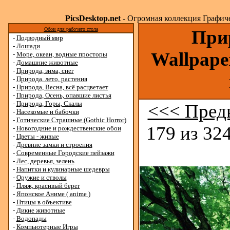
PicsDesktop.net
- Огромная коллекция Графичес
Обои для рабочего стола
Прир
-
Подводный мир
-
Лошади
Wallpape
-
Море, океан, водные просторы
-
Домашние животные
-
Природа, зима, снег
-
Природа, лето, растения
-
Природа, Весна, всё расцветает
-
Природа, Осень, опавшие листья
-
Природа, Горы, Скалы
<<< Пред
-
Насекомые и бабочки
-
Готические Страшные (Gothic Horror)
179 из 324
-
Новогодние и рождественские обои
-
Цветы - живые
-
Древние замки и строения
-
Современные Городские пейзажи
-
Лес, деревья, зелень
-
Напитки и кулинарные шедевры
-
Оружие и стволы
-
Пляж, красивый берег
-
Японское Аниме ( anime )
-
Птицы в объективе
-
Дикие животные
-
Водопады
-
Компьютерные Игры