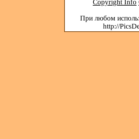
Copyright Info
При любом использ
http://PicsD