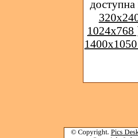
доступна
320x240
1024x768 
1400x1050
© Copyright.
Pics Desk