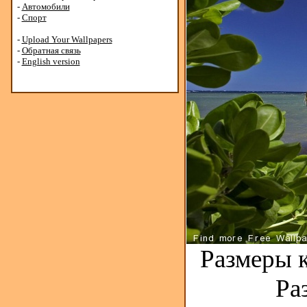
-
Автомобили
-
Спорт
-
Upload Your Wallpapers
-
Обратная связь
-
English version
Размеры к
Ра