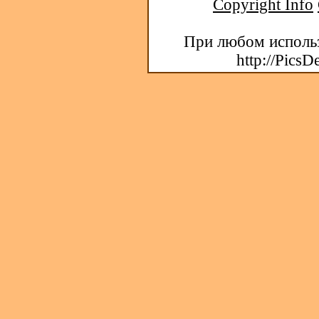
Copyright Info
При любом использ
http://PicsD