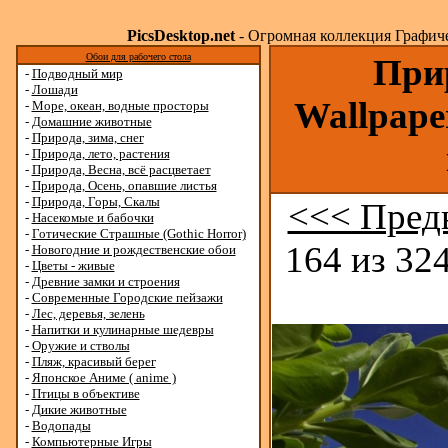
PicsDesktop.net
- Огромная коллекция Графичес
Обои для рабочего стола
Прир
-
Подводный мир
-
Лошади
Wallpape
-
Море, океан, водные просторы
-
Домашние животные
-
Природа, зима, снег
-
Природа, лето, растения
-
Природа, Весна, всё расцветает
-
Природа, Осень, опавшие листья
-
Природа, Горы, Скалы
<<< Пред
-
Насекомые и бабочки
-
Готические Страшные (Gothic Horror)
164 из 324
-
Новогодние и рождественские обои
-
Цветы - живые
-
Древние замки и строения
-
Современные Городские пейзажи
-
Лес, деревья, зелень
-
Напитки и кулинарные шедевры
-
Оружие и стволы
-
Пляж, красивый берег
-
Японское Аниме ( anime )
-
Птицы в объективе
-
Дикие животные
-
Водопады
-
Компьютерные Игры