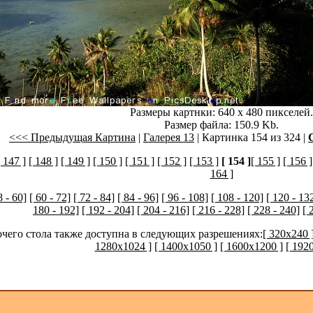
Размеры картнки: 640 x 480 пикселей.
Размер файла: 150.9 Kb.
<<< Предыдущая Картина
|
Галерея 13
| Картинка 154 из 324 |
[ 147 ]
[ 148 ]
[ 149 ]
[ 150 ]
[ 151 ]
[ 152 ]
[ 153 ]
[ 154 ]
[ 155 ]
[ 156 ]
164 ]
8 - 60]
[ 60 - 72]
[ 72 - 84]
[ 84 - 96]
[ 96 - 108]
[ 108 - 120]
[ 120 - 13
180 - 192]
[ 192 - 204]
[ 204 - 216]
[ 216 - 228]
[ 228 - 240]
[ 
очего стола также доступна в следующих разрешениях:
[ 320x240 
1280x1024 ]
[ 1400x1050 ]
[ 1600x1200 ]
[ 192