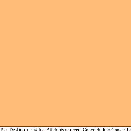
.
Pics Desktop .net
® Inc. All rights reserved.
Copyright Info
Contact U