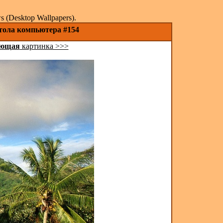
(Desktop Wallpapers).
стола компьютера #154
ующая
картинка >>>