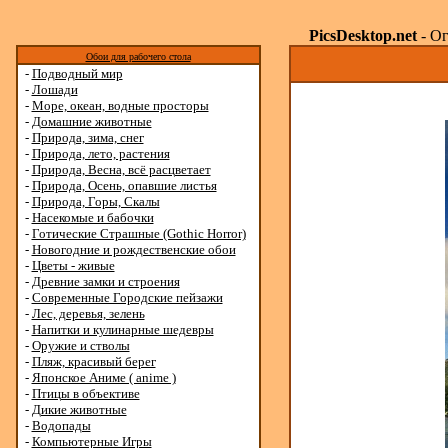
PicsDesktop.net
- Ог
Обои для рабочего стола
-
Подводный мир
-
Лошади
-
Море, океан, водные просторы
-
Домашние животные
-
Природа, зима, снег
-
Природа, лето, растения
-
Природа, Весна, всё расцветает
-
Природа, Осень, опавшие листья
-
Природа, Горы, Скалы
-
Насекомые и бабочки
-
Готические Страшные (Gothic Horror)
-
Новогодние и рождественские обои
-
Цветы - живые
-
Древние замки и строения
-
Современные Городские пейзажи
-
Лес, деревья, зелень
-
Напитки и кулинарные шедевры
-
Оружие и стволы
-
Пляж, красивый берег
-
Японское Аниме ( anime )
-
Птицы в объективе
-
Дикие животные
-
Водопады
-
Компьютерные Игры