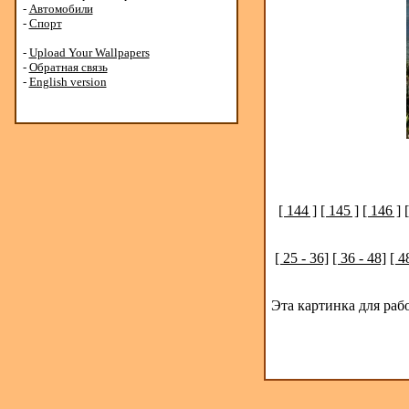
-
Автомобили
-
Спорт
-
Upload Your Wallpapers
-
Обратная связь
-
English version
[ 144 ]
[ 145 ]
[ 146 ]
[ 25 - 36]
[ 36 - 48]
[ 4
Эта картинка для раб