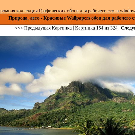
ромная коллекция Графических обоев для рабочего стола windows 
Природа, лето - Красивые Wallpapers обои для рабочего 
<<< Предыдущая Картинка
| Картинка 154 из 324 |
След