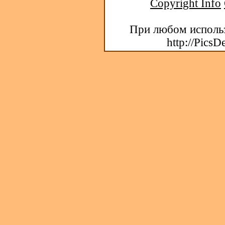
Copyright Info
При любом использ
http://PicsD