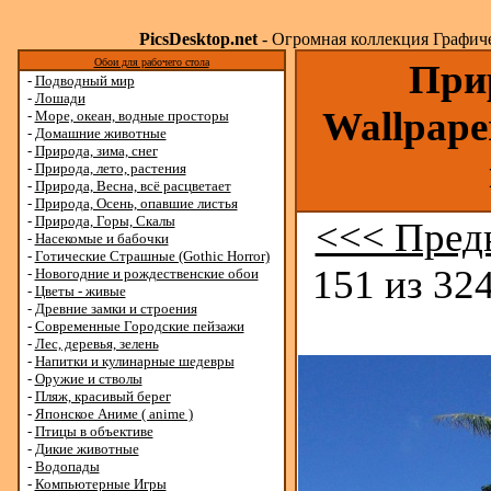
PicsDesktop.net
- Огромная коллекция Графичес
Обои для рабочего стола
Прир
-
Подводный мир
-
Лошади
Wallpape
-
Море, океан, водные просторы
-
Домашние животные
-
Природа, зима, снег
-
Природа, лето, растения
-
Природа, Весна, всё расцветает
-
Природа, Осень, опавшие листья
-
Природа, Горы, Скалы
<<< Пред
-
Насекомые и бабочки
-
Готические Страшные (Gothic Horror)
151 из 324
-
Новогодние и рождественские обои
-
Цветы - живые
-
Древние замки и строения
-
Современные Городские пейзажи
-
Лес, деревья, зелень
-
Напитки и кулинарные шедевры
-
Оружие и стволы
-
Пляж, красивый берег
-
Японское Аниме ( anime )
-
Птицы в объективе
-
Дикие животные
-
Водопады
-
Компьютерные Игры