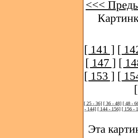
<<< Пред
Картинк
[ 141 ]
[ 14
[ 147 ]
[ 14
[ 153 ]
[ 15
[ 25 - 36]
[ 36 - 48]
[ 48 - 6
- 144]
[ 144 - 156]
[ 156 - 
Эта карти