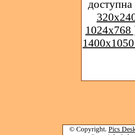
доступна
320x240
1024x768 
1400x1050
© Copyright.
Pics Desk