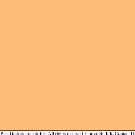
.
Pics Desktop .net
® Inc. All rights reserved.
Copyright Info
Contact U