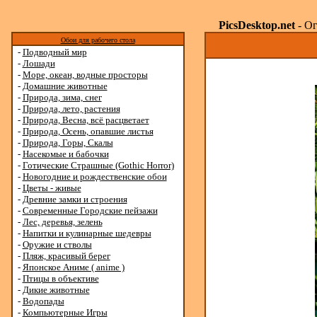
PicsDesktop.net
- Ог
Обои для рабочего стола
-
Подводный мир
-
Лошади
-
Море, океан, водные просторы
-
Домашние животные
-
Природа, зима, снег
-
Природа, лето, растения
-
Природа, Весна, всё расцветает
-
Природа, Осень, опавшие листья
-
Природа, Горы, Скалы
-
Насекомые и бабочки
-
Готические Страшные (Gothic Horror)
-
Новогодние и рождественские обои
-
Цветы - живые
-
Древние замки и строения
-
Современные Городские пейзажи
-
Лес, деревья, зелень
-
Напитки и кулинарные шедевры
-
Оружие и стволы
-
Пляж, красивый берег
-
Японское Аниме ( anime )
-
Птицы в объективе
-
Дикие животные
-
Водопады
-
Компьютерные Игры