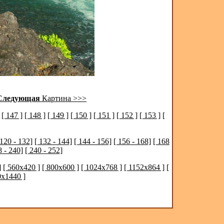
Следующая
Картина >>>
[ 147 ]
[ 148 ]
[ 149 ]
[ 150 ]
[ 151 ]
[ 152 ]
[ 153 ]
[
 120 - 132]
[ 132 - 144]
[ 144 - 156]
[ 156 - 168]
[ 168
8 - 240]
[ 240 - 252]
]
[ 560x420 ]
[ 800x600 ]
[ 1024x768 ]
[ 1152x864 ]
[
0x1440 ]