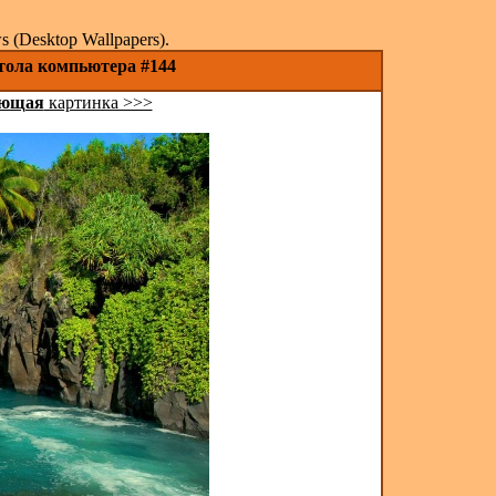
(Desktop Wallpapers).
стола компьютера #144
ующая
картинка >>>