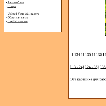
-
Автомобили
-
Спорт
-
Upload Your Wallpapers
-
Обратная связь
-
English version
[ 134 ]
[ 135 ]
[ 136 ]
[ 13 - 24]
[ 24 - 36]
[ 36
Эта картинка для раб