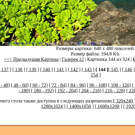
Размеры картнки: 640 x 480 пикселей.
Размер файла: 194.8 Kb.
<<< Предыдущая Картина
|
Галерея 12
| Картинка 144 из 324 |
[ 137 ]
[ 138 ]
[ 139 ]
[ 140 ]
[ 141 ]
[ 142 ]
[ 143 ]
[ 144 ]
[ 145 ]
[ 146 ]
154 ]
 - 48]
[ 48 - 60]
[ 60 - 72]
[ 72 - 84]
[ 84 - 96]
[ 96 - 108]
[ 108 - 120]
[
- 180]
[ 180 - 192]
[ 192 - 204]
[ 204 - 216]
[ 216 - 228]
[ 22
очего стола также доступна в следующих разрешениях:
[ 320x240 
1280x1024 ]
[ 1400x1050 ]
[ 1600x1200 ]
[ 192