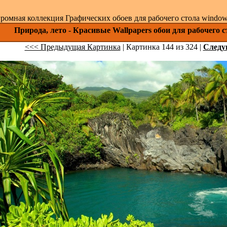
ромная коллекция Графических обоев для рабочего стола windows 
Природа, лето - Красивые Wallpapers обои для рабочего 
<<< Предыдущая Картинка
| Картинка 144 из 324 |
След