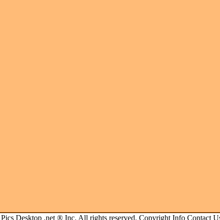
.
Pics Desktop .net
® Inc. All rights reserved.
Copyright Info
Contact U