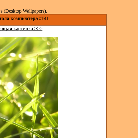
(Desktop Wallpapers).
стола компьютера #141
ующая
картинка >>>