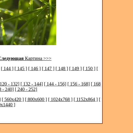
Следующая
Картина >>>
[ 144 ]
[ 145 ]
[ 146 ]
[ 147 ]
[ 148 ]
[ 149 ]
[ 150 ]
[
 120 - 132]
[ 132 - 144]
[ 144 - 156]
[ 156 - 168]
[ 168
8 - 240]
[ 240 - 252]
]
[ 560x420 ]
[ 800x600 ]
[ 1024x768 ]
[ 1152x864 ]
[
0x1440 ]