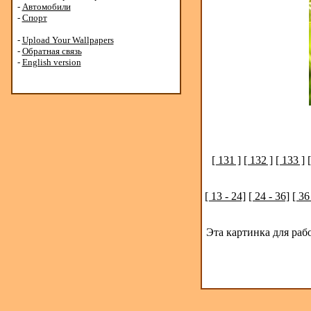
-
Автомобили
-
Спорт
-
Upload Your Wallpapers
-
Обратная связь
-
English version
[ 131 ]
[ 132 ]
[ 133 ]
[ 13 - 24]
[ 24 - 36]
[ 36
Эта картинка для раб