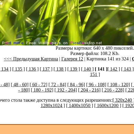
Размеры картнки: 640 x 480 пикселей.
Размер файла: 108.2 Kb.
<<< Предыдущая Картина
|
Галерея 12
| Картинка 141 из 324 |
[ 134 ]
[ 135 ]
[ 136 ]
[ 137 ]
[ 138 ]
[ 139 ]
[ 140 ]
[ 141 ]
[ 142 ]
[ 143 ]
151 ]
 - 48]
[ 48 - 60]
[ 60 - 72]
[ 72 - 84]
[ 84 - 96]
[ 96 - 108]
[ 108 - 120]
[
- 180]
[ 180 - 192]
[ 192 - 204]
[ 204 - 216]
[ 216 - 228]
[ 22
очего стола также доступна в следующих разрешениях:
[ 320x240 
1280x1024 ]
[ 1400x1050 ]
[ 1600x1200 ]
[ 192