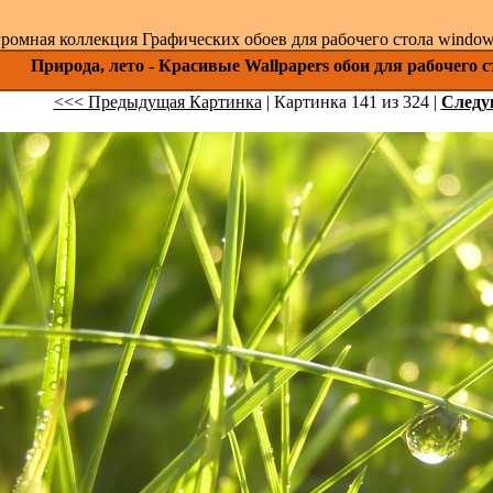
ромная коллекция Графических обоев для рабочего стола windows 
Природа, лето - Красивые Wallpapers обои для рабочего 
<<< Предыдущая Картинка
| Картинка 141 из 324 |
След