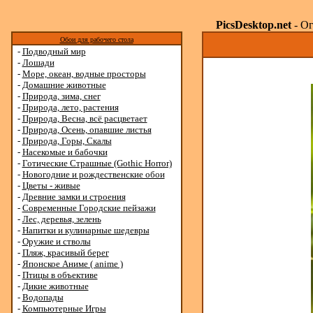
PicsDesktop.net
- Ог
Обои для рабочего стола
-
Подводный мир
-
Лошади
-
Море, океан, водные просторы
-
Домашние животные
-
Природа, зима, снег
-
Природа, лето, растения
-
Природа, Весна, всё расцветает
-
Природа, Осень, опавшие листья
-
Природа, Горы, Скалы
-
Насекомые и бабочки
-
Готические Страшные (Gothic Horror)
-
Новогодние и рождественские обои
-
Цветы - живые
-
Древние замки и строения
-
Современные Городские пейзажи
-
Лес, деревья, зелень
-
Напитки и кулинарные шедевры
-
Оружие и стволы
-
Пляж, красивый берег
-
Японское Аниме ( anime )
-
Птицы в объективе
-
Дикие животные
-
Водопады
-
Компьютерные Игры