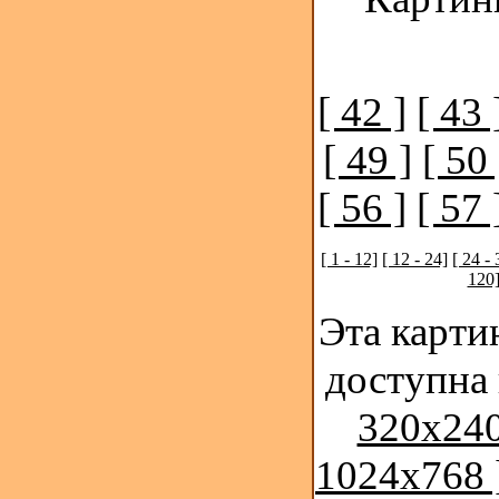
[ 42 ]
[ 43 
[ 49 ]
[ 50 
[ 56 ]
[ 57 
[ 1 - 12]
[ 12 - 24]
[ 24 - 
120
Эта карти
доступна
320x240
1024x768 