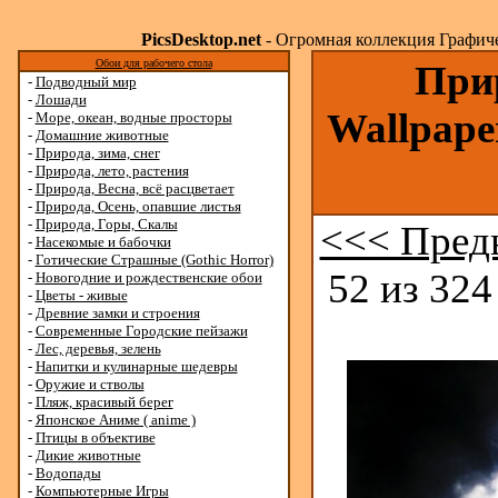
PicsDesktop.net
- Огромная коллекция Графичес
Обои для рабочего стола
Прир
-
Подводный мир
-
Лошади
Wallpape
-
Море, океан, водные просторы
-
Домашние животные
-
Природа, зима, снег
-
Природа, лето, растения
-
Природа, Весна, всё расцветает
-
Природа, Осень, опавшие листья
-
Природа, Горы, Скалы
<<< Пред
-
Насекомые и бабочки
-
Готические Страшные (Gothic Horror)
52 из 324
-
Новогодние и рождественские обои
-
Цветы - живые
-
Древние замки и строения
-
Современные Городские пейзажи
-
Лес, деревья, зелень
-
Напитки и кулинарные шедевры
-
Оружие и стволы
-
Пляж, красивый берег
-
Японское Аниме ( anime )
-
Птицы в объективе
-
Дикие животные
-
Водопады
-
Компьютерные Игры