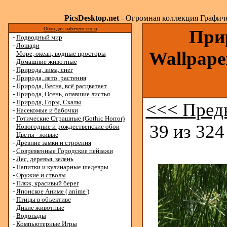
PicsDesktop.net
- Огромная коллекция Графичес
Обои для рабочего стола
Прир
-
Подводный мир
-
Лошади
Wallpape
-
Море, океан, водные просторы
-
Домашние животные
-
Природа, зима, снег
-
Природа, лето, растения
-
Природа, Весна, всё расцветает
-
Природа, Осень, опавшие листья
-
Природа, Горы, Скалы
<<< Пред
-
Насекомые и бабочки
-
Готические Страшные (Gothic Horror)
39 из 324
-
Новогодние и рождественские обои
-
Цветы - живые
-
Древние замки и строения
-
Современные Городские пейзажи
-
Лес, деревья, зелень
-
Напитки и кулинарные шедевры
-
Оружие и стволы
-
Пляж, красивый берег
-
Японское Аниме ( anime )
-
Птицы в объективе
-
Дикие животные
-
Водопады
-
Компьютерные Игры