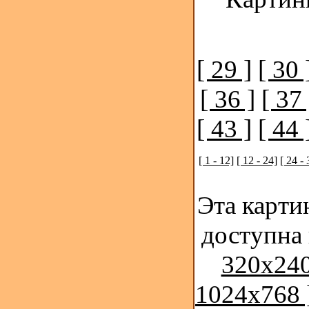
[ 29 ]
[ 30 
[ 36 ]
[ 37 
[ 43 ]
[ 44 
[ 1 - 12]
[ 12 - 24]
[ 24 - 
Эта карти
доступна
320x240
1024x768 