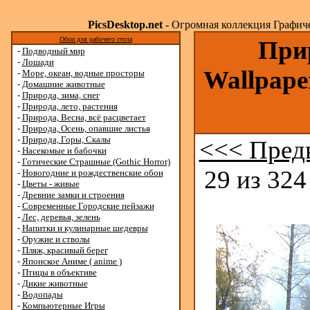
PicsDesktop.net
- Огромная коллекция Графичес
Обои для рабочего стола
Прир
-
Подводный мир
-
Лошади
Wallpape
-
Море, океан, водные просторы
-
Домашние животные
-
Природа, зима, снег
-
Природа, лето, растения
-
Природа, Весна, всё расцветает
-
Природа, Осень, опавшие листья
-
Природа, Горы, Скалы
<<< Пред
-
Насекомые и бабочки
-
Готические Страшные (Gothic Horror)
29 из 324
-
Новогодние и рождественские обои
-
Цветы - живые
-
Древние замки и строения
-
Современные Городские пейзажи
-
Лес, деревья, зелень
-
Напитки и кулинарные шедевры
-
Оружие и стволы
-
Пляж, красивый берег
-
Японское Аниме ( anime )
-
Птицы в объективе
-
Дикие животные
-
Водопады
-
Компьютерные Игры