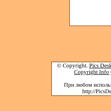
© Copyright.
Pics Desk
Copyright Info
При любом использ
http://PicsD