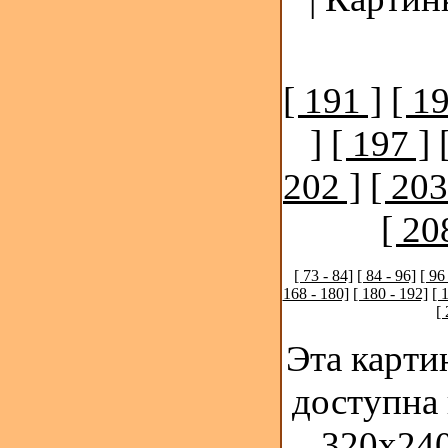
[ 191 ]
[ 19
]
[ 197 ]
202 ]
[ 203
[ 20
[ 73 - 84]
[ 84 - 96]
[ 96
168 - 180]
[ 180 - 192]
[ 
[
Эта карти
доступна
320x240