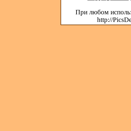
При любом использ
http://PicsD