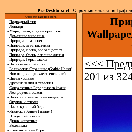
PicsDesktop.net
- Огромная коллекция Графичес
Обои для рабочего стола
Прир
-
Подводный мир
-
Лошади
Wallpape
-
Море, океан, водные просторы
-
Домашние животные
-
Природа, зима, снег
-
Природа, лето, растения
-
Природа, Весна, всё расцветает
-
Природа, Осень, опавшие листья
-
Природа, Горы, Скалы
<<< Пред
-
Насекомые и бабочки
-
Готические Страшные (Gothic Horror)
201 из 324
-
Новогодние и рождественские обои
-
Цветы - живые
-
Древние замки и строения
-
Современные Городские пейзажи
-
Лес, деревья, зелень
-
Напитки и кулинарные шедевры
-
Оружие и стволы
-
Пляж, красивый берег
-
Японское Аниме ( anime )
-
Птицы в объективе
-
Дикие животные
-
Водопады
-
Компьютерные Игры