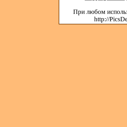
При любом использ
http://PicsD