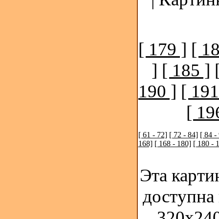
[ 179 ]
[ 18
]
[ 185 ]
190 ]
[ 191
[ 19
[ 61 - 72]
[ 72 - 84]
[ 84 -
168]
[ 168 - 180]
[ 180 - 
Эта карти
доступна
320x240