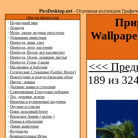
PicsDesktop.net
- Огромная коллекция Графичес
Обои для рабочего стола
Прир
-
Подводный мир
-
Лошади
Wallpape
-
Море, океан, водные просторы
-
Домашние животные
-
Природа, зима, снег
-
Природа, лето, растения
-
Природа, Весна, всё расцветает
-
Природа, Осень, опавшие листья
-
Природа, Горы, Скалы
<<< Пред
-
Насекомые и бабочки
-
Готические Страшные (Gothic Horror)
189 из 324
-
Новогодние и рождественские обои
-
Цветы - живые
-
Древние замки и строения
-
Современные Городские пейзажи
-
Лес, деревья, зелень
-
Напитки и кулинарные шедевры
-
Оружие и стволы
-
Пляж, красивый берег
-
Японское Аниме ( anime )
-
Птицы в объективе
-
Дикие животные
-
Водопады
-
Компьютерные Игры