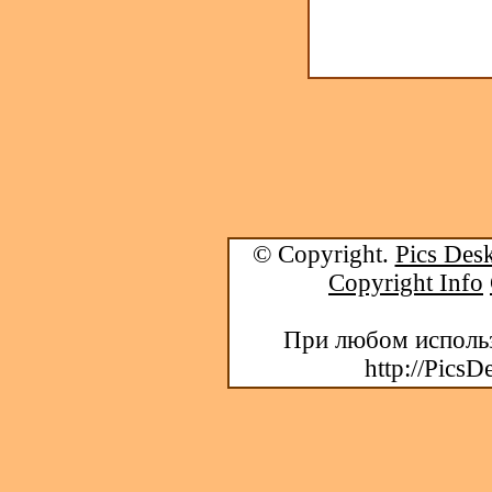
© Copyright.
Pics Desk
Copyright Info
При любом использ
http://PicsD