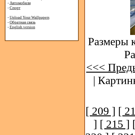
-
Автомобили
-
Спорт
-
Upload Your Wallpapers
-
Обратная связь
-
English version
Размеры к
Ра
<<< Пред
| Картин
[ 209 ]
[ 2
]
[ 215 ]