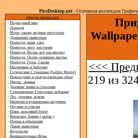
PicsDesktop.net
- Огромная коллекция Графичес
Обои для рабочего стола
Прир
-
Подводный мир
-
Лошади
Wallpape
-
Море, океан, водные просторы
-
Домашние животные
-
Природа, зима, снег
-
Природа, лето, растения
-
Природа, Весна, всё расцветает
-
Природа, Осень, опавшие листья
-
Природа, Горы, Скалы
<<< Пред
-
Насекомые и бабочки
-
Готические Страшные (Gothic Horror)
219 из 324
-
Новогодние и рождественские обои
-
Цветы - живые
-
Древние замки и строения
-
Современные Городские пейзажи
-
Лес, деревья, зелень
-
Напитки и кулинарные шедевры
-
Оружие и стволы
-
Пляж, красивый берег
-
Японское Аниме ( anime )
-
Птицы в объективе
-
Дикие животные
-
Водопады
-
Компьютерные Игры