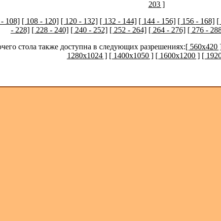
203 ]
 - 108]
[ 108 - 120]
[ 120 - 132]
[ 132 - 144]
[ 144 - 156]
[ 156 - 168]
[
- 228]
[ 228 - 240]
[ 240 - 252]
[ 252 - 264]
[ 264 - 276]
[ 276 - 28
очего стола также доступна в следующих разрешениях:
[ 560x420 
1280x1024 ]
[ 1400x1050 ]
[ 1600x1200 ]
[ 192