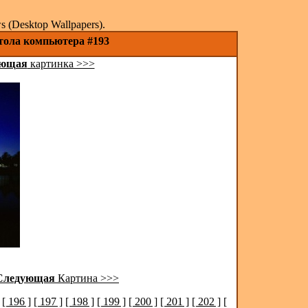
(Desktop Wallpapers).
стола компьютера #193
ующая
картинка >>>
Следующая
Картина >>>
[ 196 ]
[ 197 ]
[ 198 ]
[ 199 ]
[ 200 ]
[ 201 ]
[ 202 ]
[