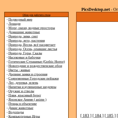
PicsDesktop.net
- Ог
Обои для рабочего стола
-
Подводный мир
-
Лошади
-
Море, океан, водные просторы
-
Домашние животные
-
Природа, зима, снег
-
Природа, лето, растения
-
Природа, Весна, всё расцветает
-
Природа, Осень, опавшие листья
-
Природа, Горы, Скалы
-
Насекомые и бабочки
-
Готические Страшные (Gothic Horror)
-
Новогодние и рождественские обои
-
Цветы - живые
-
Древние замки и строения
-
Современные Городские пейзажи
-
Лес, деревья, зелень
-
Напитки и кулинарные шедевры
-
Оружие и стволы
-
Пляж, красивый берег
-
Японское Аниме ( anime )
-
Птицы в объективе
-
Дикие животные
-
Водопады
[ 183 ]
[ 184 ]
[ 185 ]
-
Компьютерные Игры