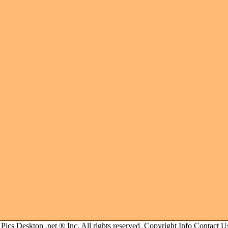
.
Pics Desktop .net
® Inc. All rights reserved.
Copyright Info
Contact U