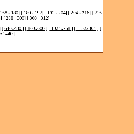
 168 - 180]
[ 180 - 192]
[ 192 - 204]
[ 204 - 216]
[ 216
8]
[ 288 - 300]
[ 300 - 312]
]
[ 640x480 ]
[ 800x600 ]
[ 1024x768 ]
[ 1152x864 ]
[
0x1440 ]