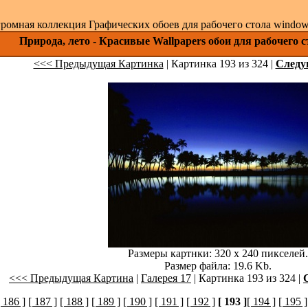
ромная коллекция Графических обоев для рабочего стола windows 
Природа, лето - Красивые Wallpapers обои для рабочего 
<<< Предыдущая Картинка
| Картинка 193 из 324 |
След
Размеры картнки: 320 x 240 пикселей.
Размер файла: 19.6 Kb.
<<< Предыдущая Картина
|
Галерея 17
| Картинка 193 из 324 |
[ 186 ]
[ 187 ]
[ 188 ]
[ 189 ]
[ 190 ]
[ 191 ]
[ 192 ]
[ 193 ]
[ 194 ]
[ 195 ]