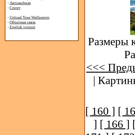
-
Автомобили
-
Спорт
-
Upload Your Wallpapers
-
Обратная связь
-
English version
Размеры к
Ра
<<< Пред
| Картин
[ 160 ]
[ 16
]
[ 166 ]