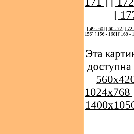
171 ]
[ 172
[ 17
[ 49 - 60]
[ 60 - 72]
[ 72 
156]
[ 156 - 168]
[ 168 - 
Эта карти
доступна
560x420
1024x768 
1400x1050