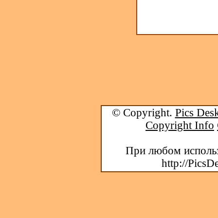
© Copyright.
Pics Desk
Copyright Info
При любом использ
http://PicsD