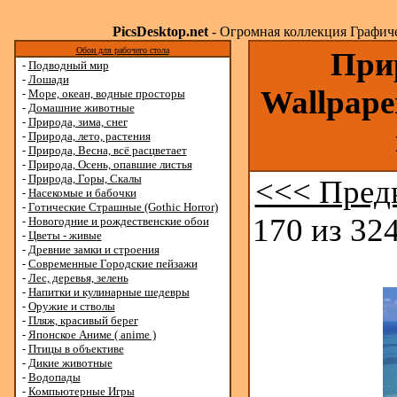
PicsDesktop.net
- Огромная коллекция Графичес
Обои для рабочего стола
Прир
-
Подводный мир
-
Лошади
Wallpape
-
Море, океан, водные просторы
-
Домашние животные
-
Природа, зима, снег
-
Природа, лето, растения
-
Природа, Весна, всё расцветает
-
Природа, Осень, опавшие листья
-
Природа, Горы, Скалы
<<< Пред
-
Насекомые и бабочки
-
Готические Страшные (Gothic Horror)
170 из 324
-
Новогодние и рождественские обои
-
Цветы - живые
-
Древние замки и строения
-
Современные Городские пейзажи
-
Лес, деревья, зелень
-
Напитки и кулинарные шедевры
-
Оружие и стволы
-
Пляж, красивый берег
-
Японское Аниме ( anime )
-
Птицы в объективе
-
Дикие животные
-
Водопады
-
Компьютерные Игры