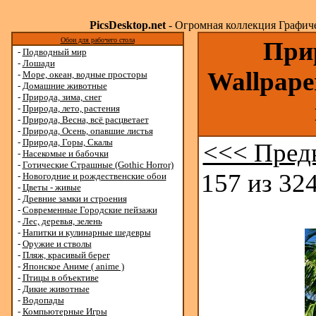
PicsDesktop.net
- Огромная коллекция Графичес
Обои для рабочего стола
Прир
-
Подводный мир
-
Лошади
Wallpape
-
Море, океан, водные просторы
-
Домашние животные
-
Природа, зима, снег
-
Природа, лето, растения
-
Природа, Весна, всё расцветает
-
Природа, Осень, опавшие листья
-
Природа, Горы, Скалы
<<< Пред
-
Насекомые и бабочки
-
Готические Страшные (Gothic Horror)
157 из 324
-
Новогодние и рождественские обои
-
Цветы - живые
-
Древние замки и строения
-
Современные Городские пейзажи
-
Лес, деревья, зелень
-
Напитки и кулинарные шедевры
-
Оружие и стволы
-
Пляж, красивый берег
-
Японское Аниме ( anime )
-
Птицы в объективе
-
Дикие животные
-
Водопады
-
Компьютерные Игры