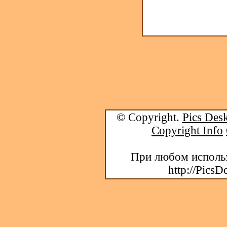
© Copyright.
Pics Desk
Copyright Info
При любом использ
http://PicsD