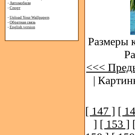
-
Автомобили
-
Спорт
-
Upload Your Wallpapers
-
Обратная связь
-
English version
Размеры к
Ра
<<< Пред
| Картин
[ 147 ]
[ 14
]
[ 153 ]