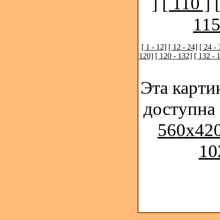
]
[ 110 ]
115
[ 1 - 12]
[ 12 - 24]
[ 24 - 
120]
[ 120 - 132]
[ 132 - 
Эта карти
доступна
560x420
10