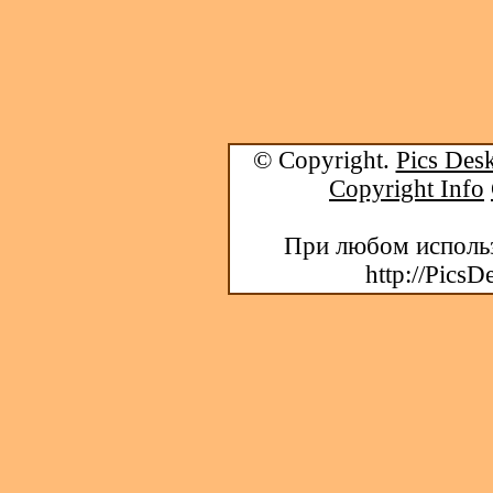
© Copyright.
Pics Desk
Copyright Info
При любом использ
http://PicsD