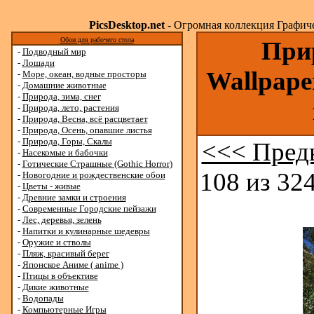
PicsDesktop.net
- Огромная коллекция Графичес
Обои для рабочего стола
Прир
-
Подводный мир
-
Лошади
Wallpape
-
Море, океан, водные просторы
-
Домашние животные
-
Природа, зима, снег
-
Природа, лето, растения
-
Природа, Весна, всё расцветает
-
Природа, Осень, опавшие листья
-
Природа, Горы, Скалы
<<< Пред
-
Насекомые и бабочки
-
Готические Страшные (Gothic Horror)
108 из 324
-
Новогодние и рождественские обои
-
Цветы - живые
-
Древние замки и строения
-
Современные Городские пейзажи
-
Лес, деревья, зелень
-
Напитки и кулинарные шедевры
-
Оружие и стволы
-
Пляж, красивый берег
-
Японское Аниме ( anime )
-
Птицы в объективе
-
Дикие животные
-
Водопады
-
Компьютерные Игры