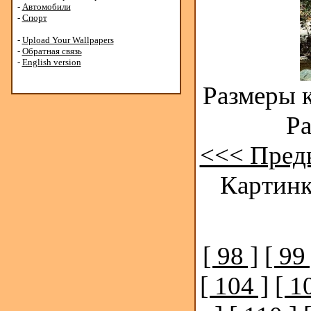
-
Автомобили
-
Спорт
-
Upload Your Wallpapers
-
Обратная связь
-
English version
Размеры к
Ра
<<< Пред
Картинк
[ 98 ]
[ 99 
[ 104 ]
[ 1