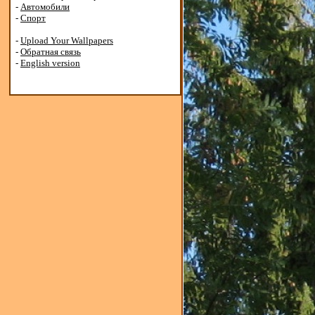
-
Автомобили
-
Спорт
-
Upload Your Wallpapers
-
Обратная связь
-
English version