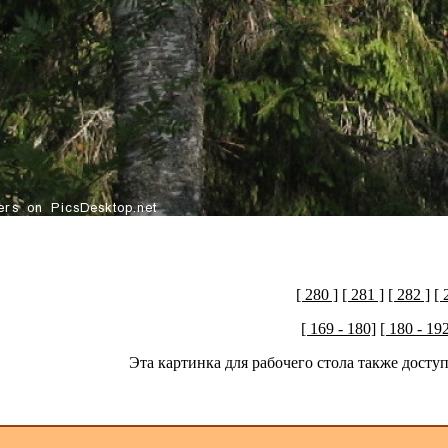
[ 280 ]
[ 281 ]
[ 282 ]
[ 
[ 169 - 180]
[ 180 - 19
Эта картинка для рабочего стола также дост