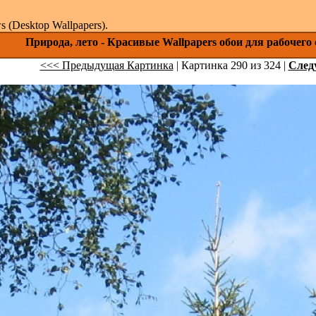
(Desktop Wallpapers).
Природа, лето - Красивые Wallpapers обои для рабочего
<<< Предыдущая Картинка
| Картинка 290 из 324 |
След