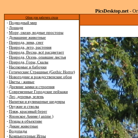
PicsDesktop.net
- Ог
Обои для рабочего стола
-
Подводный мир
-
Лошади
-
Море, океан, водные просторы
-
Домашние животные
-
Природа, зима, снег
-
Природа, лето, растения
-
Природа, Весна, всё расцветает
-
Природа, Осень, опавшие листья
-
Природа, Горы, Скалы
-
Насекомые и бабочки
-
Готические Страшные (Gothic Horror)
-
Новогодние и рождественские обои
-
Цветы - живые
-
Древние замки и строения
-
Современные Городские пейзажи
-
Лес, деревья, зелень
-
Напитки и кулинарные шедевры
-
Оружие и стволы
-
Пляж, красивый берег
-
Японское Аниме ( anime )
-
Птицы в объективе
-
Дикие животные
-
Водопады
-
Компьютерные Игры