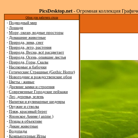
PicsDesktop.net
- Огромная коллекция Графичес
Обои для рабочего стола
-
Подводный мир
-
Лошади
-
Море, океан, водные просторы
-
Домашние животные
-
Природа, зима, снег
-
Природа, лето, растения
-
Природа, Весна, всё расцветает
-
Природа, Осень, опавшие листья
-
Природа, Горы, Скалы
-
Насекомые и бабочки
-
Готические Страшные (Gothic Horror)
-
Новогодние и рождественские обои
-
Цветы - живые
-
Древние замки и строения
-
Современные Городские пейзажи
-
Лес, деревья, зелень
-
Напитки и кулинарные шедевры
-
Оружие и стволы
-
Пляж, красивый берег
-
Японское Аниме ( anime )
-
Птицы в объективе
-
Дикие животные
-
Водопады
-
Компьютерные Игры