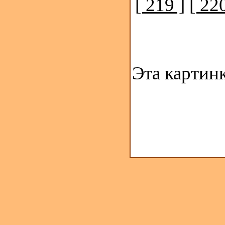
[ 219 ]
[ 220
Эта картин