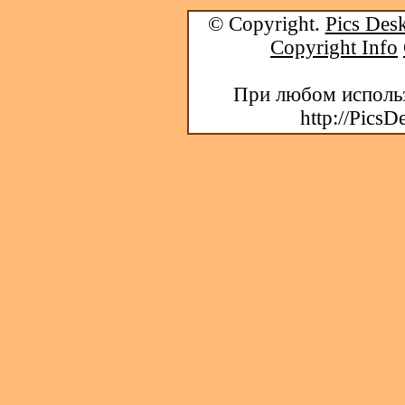
© Copyright.
Pics Desk
Copyright Info
При любом использ
http://PicsD