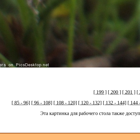
[ 199 ]
[ 200 ]
[ 201 ]
[
[ 85 - 96]
[ 96 - 108]
[ 108 - 120]
[ 120 - 132]
[ 132 - 144]
[ 144 
Эта картинка для рабочего стола также дост