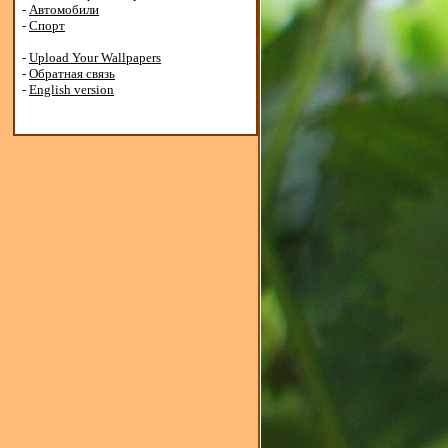
-
Автомобили
-
Спорт
-
Upload Your Wallpapers
-
Обратная связь
-
English version