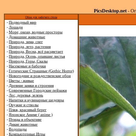
PicsDesktop.net
- Ог
Обои для рабочего стола
-
Подводный мир
-
Лошади
-
Море, океан, водные просторы
-
Домашние животные
-
Природа, зима, снег
-
Природа, лето, растения
-
Природа, Весна, всё расцветает
-
Природа, Осень, опавшие листья
-
Природа, Горы, Скалы
-
Насекомые и бабочки
-
Готические Страшные (Gothic Horror)
-
Новогодние и рождественские обои
-
Цветы - живые
-
Древние замки и строения
-
Современные Городские пейзажи
-
Лес, деревья, зелень
-
Напитки и кулинарные шедевры
-
Оружие и стволы
-
Пляж, красивый берег
-
Японское Аниме ( anime )
-
Птицы в объективе
-
Дикие животные
-
Водопады
-
Компьютерные Игры