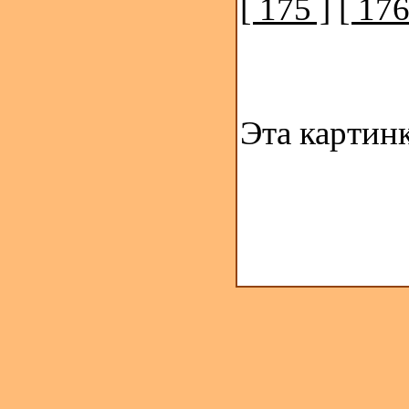
[ 175 ]
[ 176
Эта картин