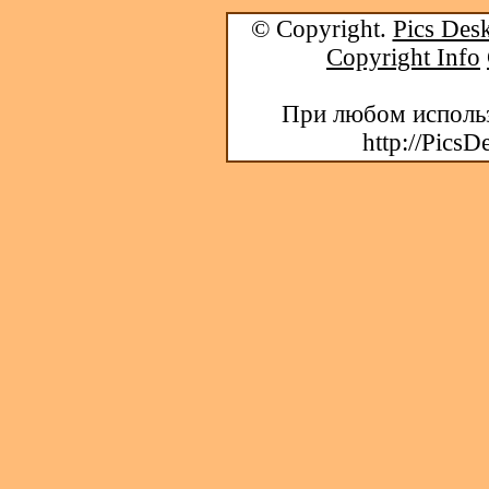
© Copyright.
Pics Desk
Copyright Info
При любом использ
http://PicsD