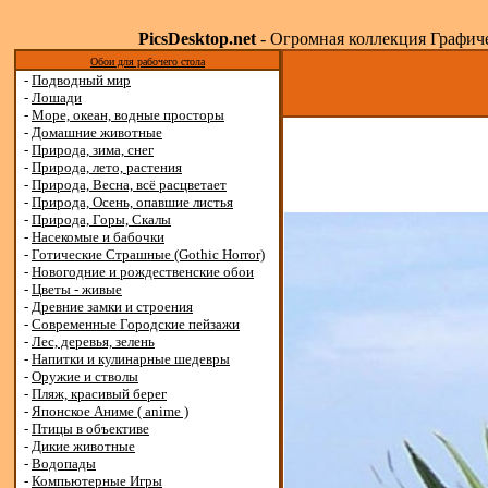
PicsDesktop.net
- Огромная коллекция Графичес
Обои для рабочего стола
-
Подводный мир
-
Лошади
-
Море, океан, водные просторы
-
Домашние животные
-
Природа, зима, снег
-
Природа, лето, растения
-
Природа, Весна, всё расцветает
-
Природа, Осень, опавшие листья
-
Природа, Горы, Скалы
-
Насекомые и бабочки
-
Готические Страшные (Gothic Horror)
-
Новогодние и рождественские обои
-
Цветы - живые
-
Древние замки и строения
-
Современные Городские пейзажи
-
Лес, деревья, зелень
-
Напитки и кулинарные шедевры
-
Оружие и стволы
-
Пляж, красивый берег
-
Японское Аниме ( anime )
-
Птицы в объективе
-
Дикие животные
-
Водопады
-
Компьютерные Игры