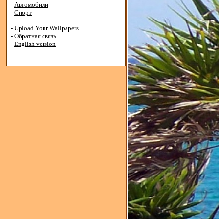
-
Автомобили
-
Спорт
-
Upload Your Wallpapers
-
Обратная связь
-
English version