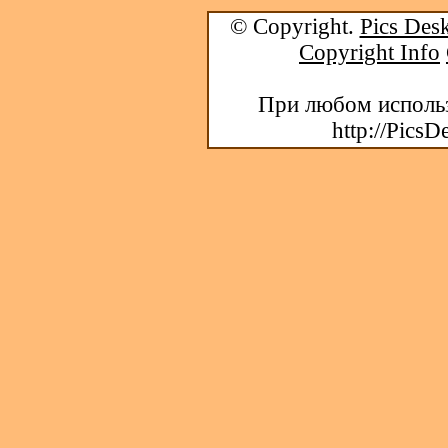
© Copyright.
Pics Desk
Copyright Info
При любом использ
http://PicsD