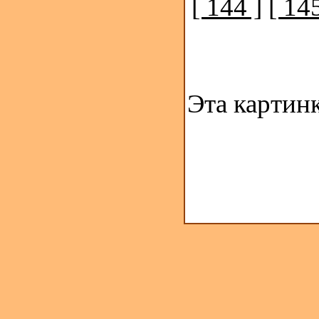
[ 144 ]
[ 145
Эта картин