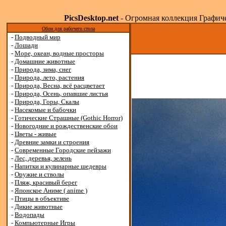
PicsDesktop.net
- Огромная коллекция Графичес
Обои для рабочего стола
-
Подводный мир
-
Лошади
-
Море, океан, водные просторы
-
Домашние животные
-
Природа, зима, снег
-
Природа, лето, растения
-
Природа, Весна, всё расцветает
-
Природа, Осень, опавшие листья
-
Природа, Горы, Скалы
-
Насекомые и бабочки
-
Готические Страшные (Gothic Horror)
-
Новогодние и рождественские обои
-
Цветы - живые
-
Древние замки и строения
-
Современные Городские пейзажи
-
Лес, деревья, зелень
-
Напитки и кулинарные шедевры
-
Оружие и стволы
-
Пляж, красивый берег
-
Японское Аниме ( anime )
-
Птицы в объективе
-
Дикие животные
-
Водопады
-
Компьютерные Игры