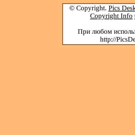
© Copyright.
Pics Desk
Copyright Info
При любом использ
http://PicsD