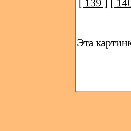
[ 139 ]
[ 140
Эта картин