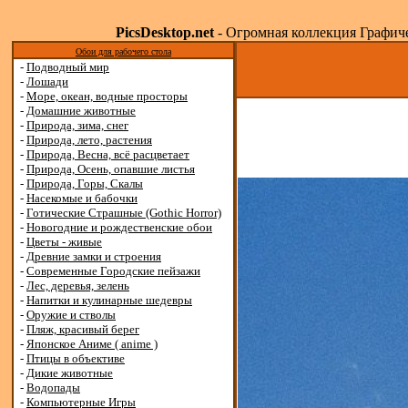
PicsDesktop.net
- Огромная коллекция Графичес
Обои для рабочего стола
-
Подводный мир
-
Лошади
-
Море, океан, водные просторы
-
Домашние животные
-
Природа, зима, снег
-
Природа, лето, растения
-
Природа, Весна, всё расцветает
-
Природа, Осень, опавшие листья
-
Природа, Горы, Скалы
-
Насекомые и бабочки
-
Готические Страшные (Gothic Horror)
-
Новогодние и рождественские обои
-
Цветы - живые
-
Древние замки и строения
-
Современные Городские пейзажи
-
Лес, деревья, зелень
-
Напитки и кулинарные шедевры
-
Оружие и стволы
-
Пляж, красивый берег
-
Японское Аниме ( anime )
-
Птицы в объективе
-
Дикие животные
-
Водопады
-
Компьютерные Игры