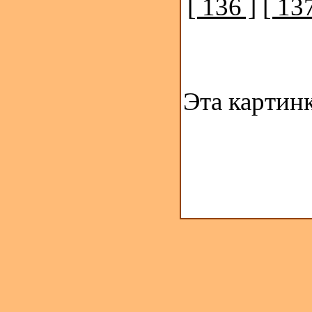
[ 136 ]
[ 137
Эта картин