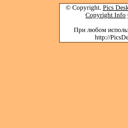
© Copyright.
Pics Desk
Copyright Info
При любом использ
http://PicsD