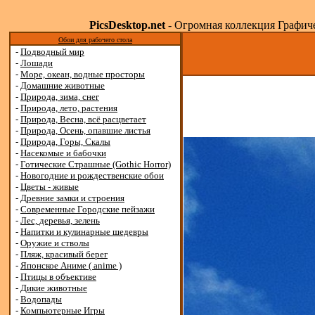
PicsDesktop.net
- Огромная коллекция Графичес
Обои для рабочего стола
-
Подводный мир
-
Лошади
-
Море, океан, водные просторы
-
Домашние животные
-
Природа, зима, снег
-
Природа, лето, растения
-
Природа, Весна, всё расцветает
-
Природа, Осень, опавшие листья
-
Природа, Горы, Скалы
-
Насекомые и бабочки
-
Готические Страшные (Gothic Horror)
-
Новогодние и рождественские обои
-
Цветы - живые
-
Древние замки и строения
-
Современные Городские пейзажи
-
Лес, деревья, зелень
-
Напитки и кулинарные шедевры
-
Оружие и стволы
-
Пляж, красивый берег
-
Японское Аниме ( anime )
-
Птицы в объективе
-
Дикие животные
-
Водопады
-
Компьютерные Игры