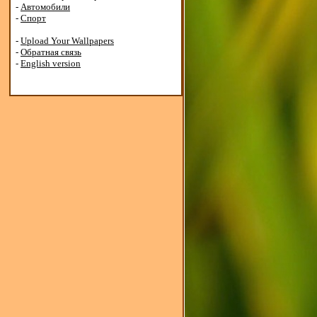
-
Автомобили
-
Спорт
-
Upload Your Wallpapers
-
Обратная связь
-
English version