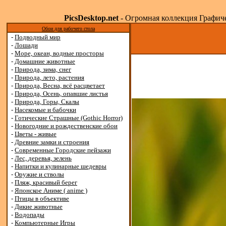
PicsDesktop.net
- Огромная коллекция Графичес
Обои для рабочего стола
-
Подводный мир
-
Лошади
-
Море, океан, водные просторы
-
Домашние животные
-
Природа, зима, снег
-
Природа, лето, растения
-
Природа, Весна, всё расцветает
-
Природа, Осень, опавшие листья
-
Природа, Горы, Скалы
-
Насекомые и бабочки
-
Готические Страшные (Gothic Horror)
-
Новогодние и рождественские обои
-
Цветы - живые
-
Древние замки и строения
-
Современные Городские пейзажи
-
Лес, деревья, зелень
-
Напитки и кулинарные шедевры
-
Оружие и стволы
-
Пляж, красивый берег
-
Японское Аниме ( anime )
-
Птицы в объективе
-
Дикие животные
-
Водопады
-
Компьютерные Игры