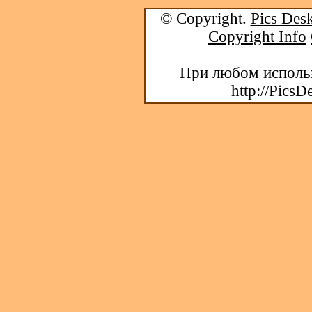
© Copyright.
Pics Desk
Copyright Info
При любом использ
http://PicsD