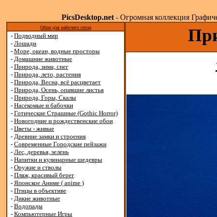
PicsDesktop.net
- Огромная коллекция Графичес
Обои для рабочего стола
При
-
Подводный мир
-
Лошади
-
Море, океан, водные просторы
-
Домашние животные
-
Природа, зима, снег
-
Природа, лето, растения
-
Природа, Весна, всё расцветает
-
Природа, Осень, опавшие листья
-
Природа, Горы, Скалы
-
Насекомые и бабочки
-
Готические Страшные (Gothic Horror)
-
Новогодние и рождественские обои
-
Цветы - живые
-
Древние замки и строения
-
Современные Городские пейзажи
-
Лес, деревья, зелень
-
Напитки и кулинарные шедевры
-
Оружие и стволы
-
Пляж, красивый берег
-
Японское Аниме ( anime )
-
Птицы в объективе
-
Дикие животные
-
Водопады
-
Компьютерные Игры