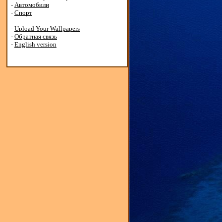
-
Автомобили
-
Спорт
-
Upload Your Wallpapers
-
Обратная связь
-
English version