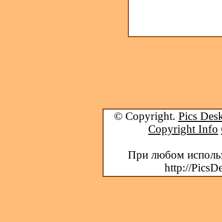
© Copyright.
Pics Desk
Copyright Info
При любом использ
http://PicsD