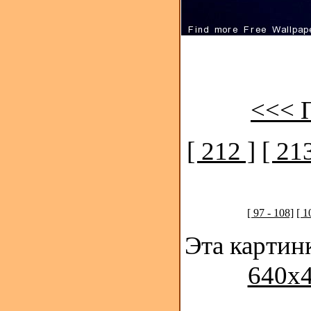
<<< 
[ 212 ]
[ 213
[ 97 - 108]
[ 1
Эта картин
640x4