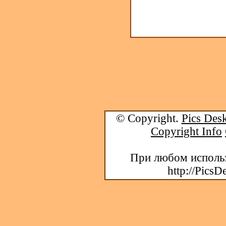
© Copyright.
Pics Desk
Copyright Info
При любом использ
http://PicsD