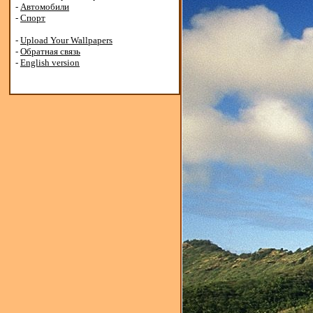
-
Автомобили
-
Спорт
-
Upload Your Wallpapers
-
Обратная связь
-
English version