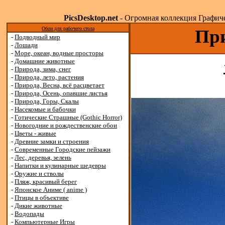
PicsDesktop.net
- Огромная коллекция Графичес
Обои для рабочего стола
При
-
Подводный мир
-
Лошади
-
Море, океан, водные просторы
-
Домашние животные
-
Природа, зима, снег
-
Природа, лето, растения
-
Природа, Весна, всё расцветает
-
Природа, Осень, опавшие листья
-
Природа, Горы, Скалы
-
Насекомые и бабочки
-
Готические Страшные (Gothic Horror)
-
Новогодние и рождественские обои
-
Цветы - живые
-
Древние замки и строения
-
Современные Городские пейзажи
-
Лес, деревья, зелень
-
Напитки и кулинарные шедевры
-
Оружие и стволы
-
Пляж, красивый берег
-
Японское Аниме ( anime )
-
Птицы в объективе
-
Дикие животные
-
Водопады
-
Компьютерные Игры