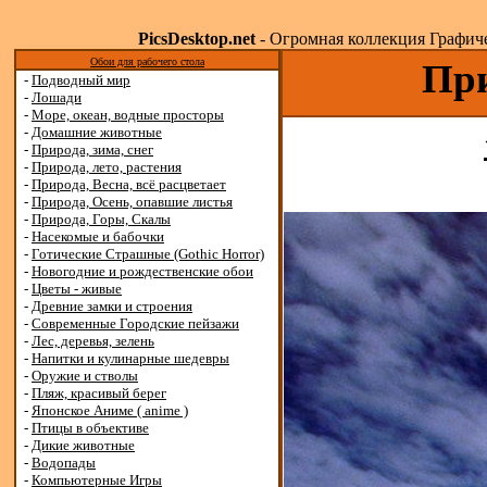
PicsDesktop.net
- Огромная коллекция Графичес
Обои для рабочего стола
При
-
Подводный мир
-
Лошади
-
Море, океан, водные просторы
-
Домашние животные
-
Природа, зима, снег
-
Природа, лето, растения
-
Природа, Весна, всё расцветает
-
Природа, Осень, опавшие листья
-
Природа, Горы, Скалы
-
Насекомые и бабочки
-
Готические Страшные (Gothic Horror)
-
Новогодние и рождественские обои
-
Цветы - живые
-
Древние замки и строения
-
Современные Городские пейзажи
-
Лес, деревья, зелень
-
Напитки и кулинарные шедевры
-
Оружие и стволы
-
Пляж, красивый берег
-
Японское Аниме ( anime )
-
Птицы в объективе
-
Дикие животные
-
Водопады
-
Компьютерные Игры