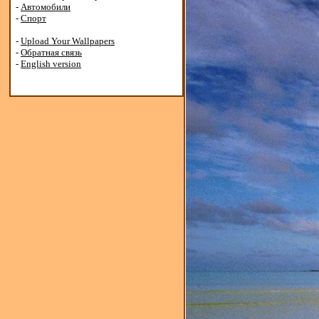
-
Автомобили
-
Спорт
-
Upload Your Wallpapers
-
Обратная связь
-
English version