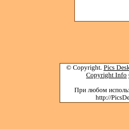
© Copyright.
Pics Desk
Copyright Info
При любом использ
http://PicsD