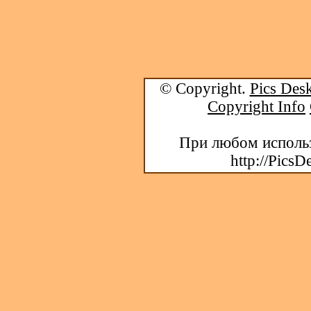
© Copyright.
Pics Desk
Copyright Info
При любом использ
http://PicsD