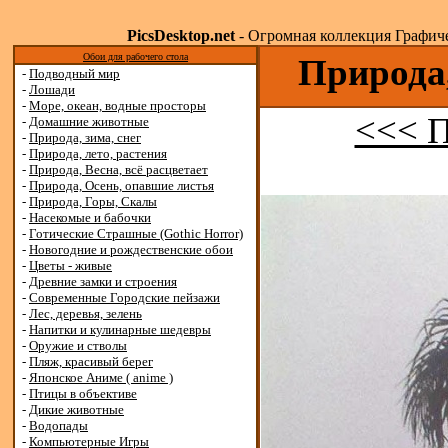
PicsDesktop.net
- Огромная коллекция Графичес
Обои для рабочего стола
Природа,
-
Подводный мир
-
Лошади
-
Море, океан, водные просторы
<<< 
-
Домашние животные
-
Природа, зима, снег
-
Природа, лето, растения
-
Природа, Весна, всё расцветает
-
Природа, Осень, опавшие листья
-
Природа, Горы, Скалы
-
Насекомые и бабочки
-
Готические Страшные (Gothic Horror)
-
Новогодние и рождественские обои
-
Цветы - живые
-
Древние замки и строения
-
Современные Городские пейзажи
-
Лес, деревья, зелень
-
Напитки и кулинарные шедевры
-
Оружие и стволы
-
Пляж, красивый берег
-
Японское Аниме ( anime )
-
Птицы в объективе
-
Дикие животные
-
Водопады
-
Компьютерные Игры