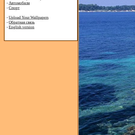
-
Автомобили
-
Спорт
-
Upload Your Wallpapers
-
Обратная связь
-
English version