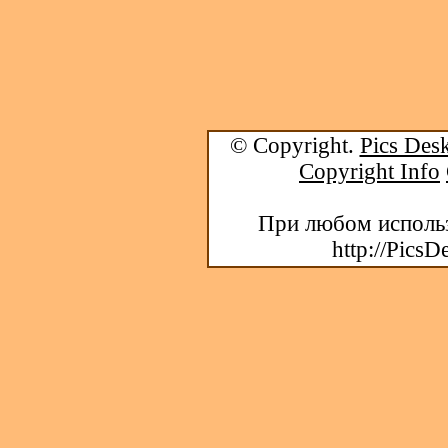
© Copyright.
Pics Desk
Copyright Info
При любом использ
http://PicsD