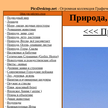
PicsDesktop.net
- Огромная коллекция Графичес
Обои для рабочего стола
Природа,
-
Подводный мир
-
Лошади
-
Море, океан, водные просторы
<<< П
-
Домашние животные
-
Природа, зима, снег
-
Природа, лето, растения
-
Природа, Весна, всё расцветает
-
Природа, Осень, опавшие листья
-
Природа, Горы, Скалы
-
Насекомые и бабочки
-
Готические Страшные (Gothic Horror)
-
Новогодние и рождественские обои
-
Цветы - живые
-
Древние замки и строения
-
Современные Городские пейзажи
-
Лес, деревья, зелень
-
Напитки и кулинарные шедевры
-
Оружие и стволы
-
Пляж, красивый берег
-
Японское Аниме ( anime )
-
Птицы в объективе
-
Дикие животные
-
Водопады
-
Компьютерные Игры