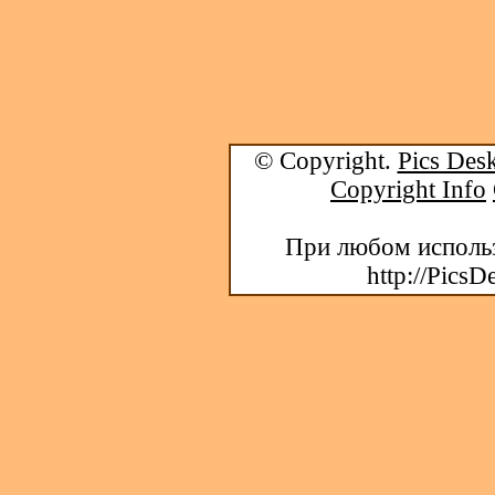
© Copyright.
Pics Desk
Copyright Info
При любом использ
http://PicsD