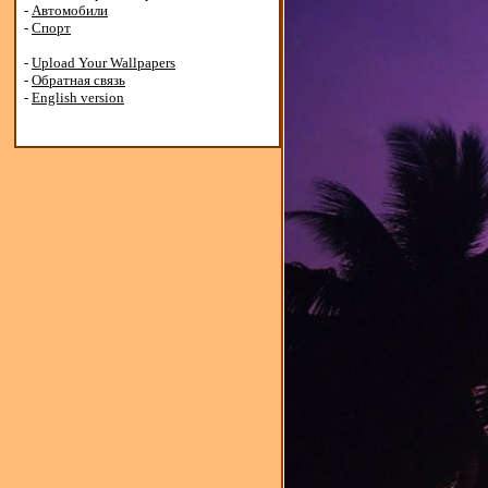
-
Автомобили
-
Спорт
-
Upload Your Wallpapers
-
Обратная связь
-
English version