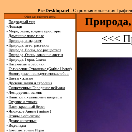
PicsDesktop.net
- Огромная коллекция Графичес
Обои для рабочего стола
Природа,
-
Подводный мир
-
Лошади
-
Море, океан, водные просторы
<<< П
-
Домашние животные
-
Природа, зима, снег
-
Природа, лето, растения
-
Природа, Весна, всё расцветает
-
Природа, Осень, опавшие листья
-
Природа, Горы, Скалы
-
Насекомые и бабочки
-
Готические Страшные (Gothic Horror)
-
Новогодние и рождественские обои
-
Цветы - живые
-
Древние замки и строения
-
Современные Городские пейзажи
-
Лес, деревья, зелень
-
Напитки и кулинарные шедевры
-
Оружие и стволы
-
Пляж, красивый берег
-
Японское Аниме ( anime )
-
Птицы в объективе
-
Дикие животные
-
Водопады
-
Компьютерные Игры