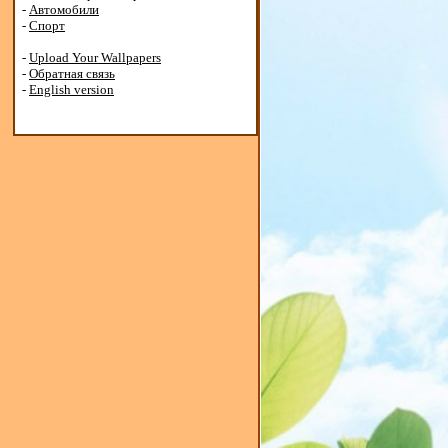
-
Автомобили
-
Спорт
-
Upload Your Wallpapers
-
Обратная связь
-
English version