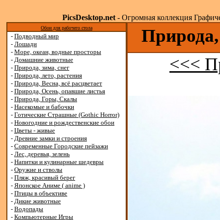
PicsDesktop.net
- Огромная коллекция Графичес
Обои для рабочего стола
Природа,
-
Подводный мир
-
Лошади
-
Море, океан, водные просторы
<<< П
-
Домашние животные
-
Природа, зима, снег
-
Природа, лето, растения
-
Природа, Весна, всё расцветает
-
Природа, Осень, опавшие листья
-
Природа, Горы, Скалы
-
Насекомые и бабочки
-
Готические Страшные (Gothic Horror)
-
Новогодние и рождественские обои
-
Цветы - живые
-
Древние замки и строения
-
Современные Городские пейзажи
-
Лес, деревья, зелень
-
Напитки и кулинарные шедевры
-
Оружие и стволы
-
Пляж, красивый берег
-
Японское Аниме ( anime )
-
Птицы в объективе
-
Дикие животные
-
Водопады
-
Компьютерные Игры