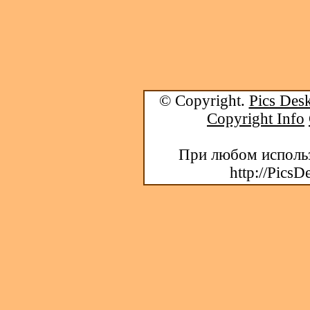
© Copyright.
Pics Desk
Copyright Info
При любом использ
http://PicsD