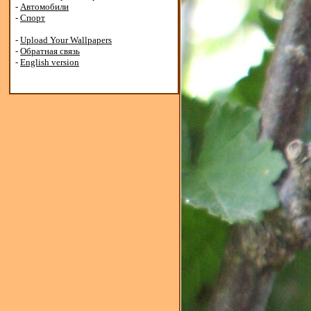
-
Автомобили
-
Спорт
-
Upload Your Wallpapers
-
Обратная связь
-
English version