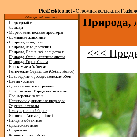
PicsDesktop.net
- Огромная коллекция Графичес
Обои для рабочего стола
Природа, 
-
Подводный мир
-
Лошади
-
Море, океан, водные просторы
-
Домашние животные
-
Природа, зима, снег
-
Природа, лето, растения
<<< Пред
-
Природа, Весна, всё расцветает
-
Природа, Осень, опавшие листья
-
Природа, Горы, Скалы
-
Насекомые и бабочки
-
Готические Страшные (Gothic Horror)
-
Новогодние и рождественские обои
-
Цветы - живые
-
Древние замки и строения
-
Современные Городские пейзажи
-
Лес, деревья, зелень
-
Напитки и кулинарные шедевры
-
Оружие и стволы
-
Пляж, красивый берег
-
Японское Аниме ( anime )
-
Птицы в объективе
-
Дикие животные
-
Водопады
-
Компьютерные Игры