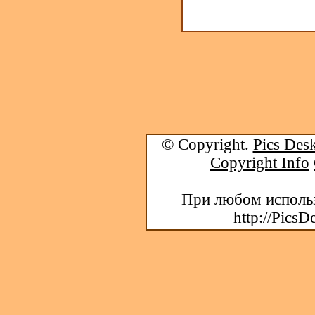
© Copyright.
Pics Desk
Copyright Info
При любом использ
http://PicsD