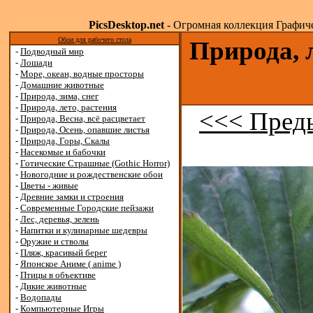
PicsDesktop.net
- Огромная коллекция Графичес
Обои для рабочего стола
Природа, 
-
Подводный мир
-
Лошади
-
Море, океан, водные просторы
-
Домашние животные
-
Природа, зима, снег
-
Природа, лето, растения
<<< Пред
-
Природа, Весна, всё расцветает
-
Природа, Осень, опавшие листья
-
Природа, Горы, Скалы
-
Насекомые и бабочки
-
Готические Страшные (Gothic Horror)
-
Новогодние и рождественские обои
-
Цветы - живые
-
Древние замки и строения
-
Современные Городские пейзажи
-
Лес, деревья, зелень
-
Напитки и кулинарные шедевры
-
Оружие и стволы
-
Пляж, красивый берег
-
Японское Аниме ( anime )
-
Птицы в объективе
-
Дикие животные
-
Водопады
-
Компьютерные Игры