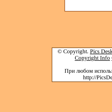
© Copyright.
Pics Desk
Copyright Info
При любом использ
http://PicsD