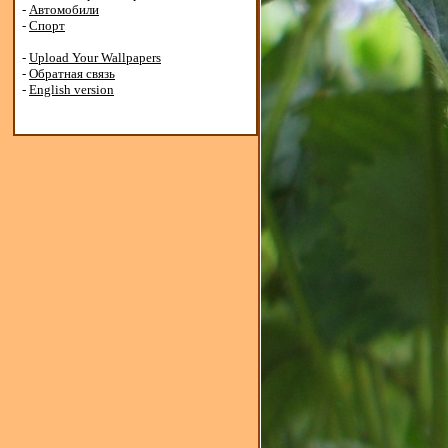
-
Автомобили
-
Спорт
-
Upload Your Wallpapers
-
Обратная связь
-
English version