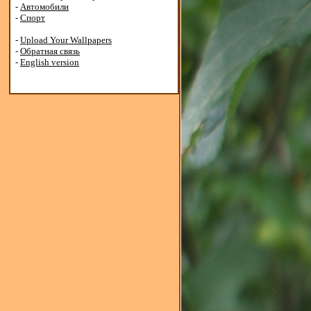
-
Автомобили
-
Спорт
-
Upload Your Wallpapers
-
Обратная связь
-
English version