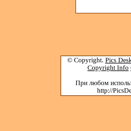
© Copyright.
Pics Desk
Copyright Info
При любом использ
http://PicsD