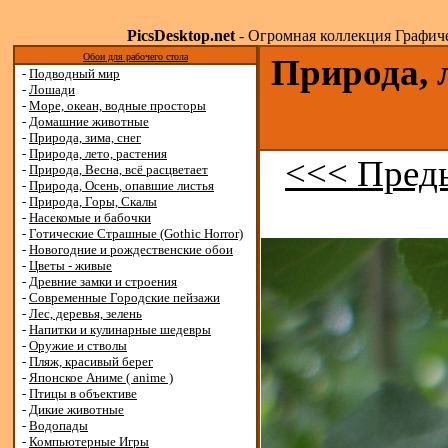
PicsDesktop.net
- Огромная коллекция Графичес
Обои для рабочего стола
Природа, 
-
Подводный мир
-
Лошади
-
Море, океан, водные просторы
-
Домашние животные
-
Природа, зима, снег
-
Природа, лето, растения
<<< Пред
-
Природа, Весна, всё расцветает
-
Природа, Осень, опавшие листья
-
Природа, Горы, Скалы
-
Насекомые и бабочки
-
Готические Страшные (Gothic Horror)
-
Новогодние и рождественские обои
-
Цветы - живые
-
Древние замки и строения
-
Современные Городские пейзажи
-
Лес, деревья, зелень
-
Напитки и кулинарные шедевры
-
Оружие и стволы
-
Пляж, красивый берег
-
Японское Аниме ( anime )
-
Птицы в объективе
-
Дикие животные
-
Водопады
-
Компьютерные Игры